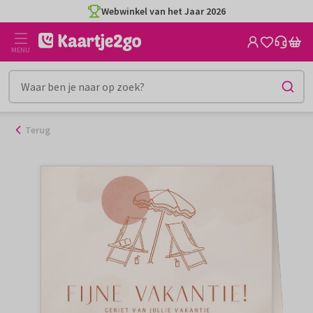
Ga
Webwinkel van het Jaar 2026
naar
de
MENU
inhoud
Terug