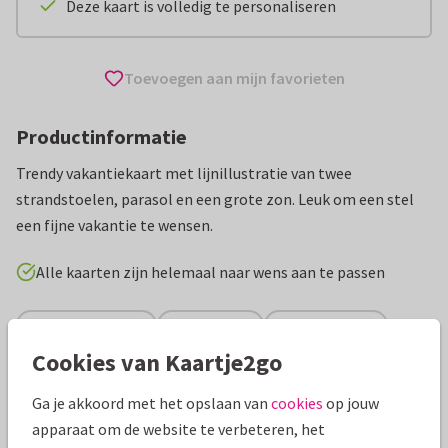
Deze kaart is volledig te personaliseren
Toevoegen aan mijn favorieten
Productinformatie
Trendy vakantiekaart met lijnillustratie van twee
strandstoelen, parasol en een grote zon. Leuk om een stel
een fijne vakantie te wensen.
Alle kaarten zijn helemaal naar wens aan te passen
Vakantiekaarten
Rosemarijn
Fijne vakantie
Cookies van Kaartje2go
Specificaties bij deze kaart
Ga je akkoord met het opslaan van
cookies
op jouw
apparaat om de website te verbeteren, het
Papiersoort:
Kies uit 6 luxe papiersoorten