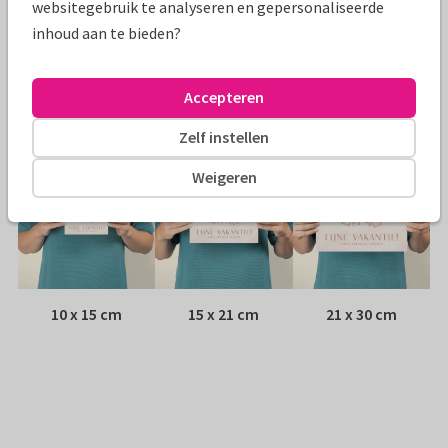
websitegebruik te analyseren en gepersonaliseerde
inhoud aan te bieden?
Envelop:
Witte vensterenvelop
Adres:
Achterop de kaart
Accepteren
Formaten
Zelf instellen
Weigeren
10 x 15 cm
15 x 21 cm
21 x 30 cm