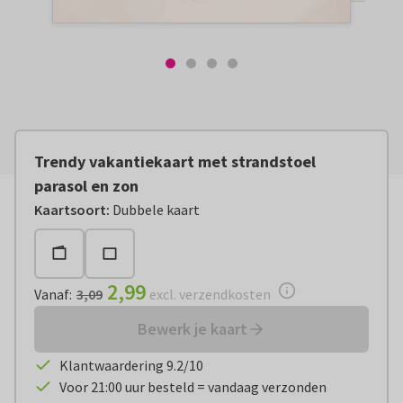
Trendy vakantiekaart met strandstoel
parasol en zon
Vanaf:
€ 2,99
excl. verzendkosten
Kaartsoort
:
Dubbele kaart
2,99
Vanaf
:
3,09
excl. verzendkosten
Bewerk je kaart
Klantwaardering 9.2/10
Voor 21:00 uur besteld = vandaag verzonden