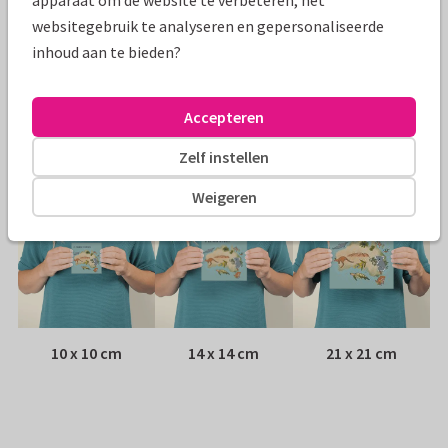
apparaat om de website te verbeteren, het
Papiersoort:
Kies uit 6 luxe papiersoorten
websitegebruik te analyseren en gepersonaliseerde
inhoud aan te bieden?
Envelop:
Witte vensterenvelop
Accepteren
Adres:
Achterop de kaart
Zelf instellen
Formaten
Weigeren
10 x 10 cm
14 x 14 cm
21 x 21 cm