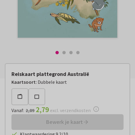
Reiskaart plattegrond Australië
Vanaf:
€ 2,79
excl. verzendkosten
Kaartsoort
:
Dubbele kaart
2,79
Vanaf
:
2,89
excl. verzendkosten
Bewerk je kaart
Klantwaardering 9.2/10