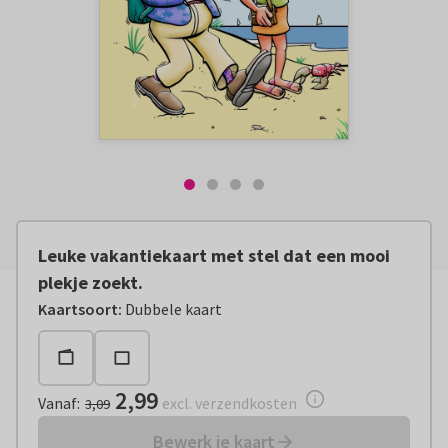
Leuke vakantiekaart met stel dat een mooi
plekje zoekt.
Vanaf:
€ 2,99
excl. verzendkosten
Kaartsoort
:
Dubbele kaart
2,99
Vanaf
:
excl. verzendkosten
3,09
Bewerk je kaart