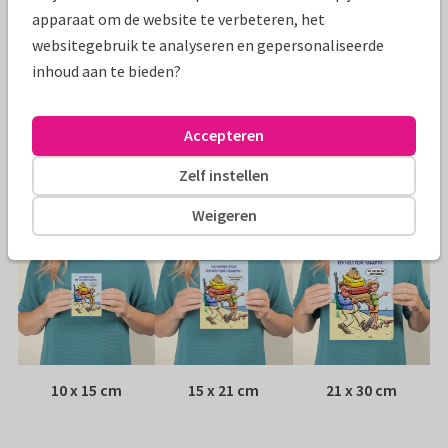
Specificaties bij deze kaart
apparaat om de website te verbeteren, het
websitegebruik te analyseren en gepersonaliseerde
Papiersoort:
Kies uit 6 luxe papiersoorten
inhoud aan te bieden?
Envelop:
Witte vensterenvelop
Accepteren
Adres:
Achterop de kaart
Zelf instellen
Formaten
Weigeren
10 x 15 cm
15 x 21 cm
21 x 30 cm