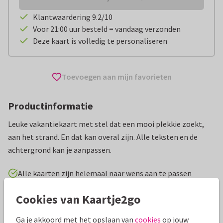
Klantwaardering 9.2/10
Voor 21:00 uur besteld = vandaag verzonden
Deze kaart is volledig te personaliseren
Toevoegen aan mijn favorieten
Productinformatie
Leuke vakantiekaart met stel dat een mooi plekkie zoekt,
aan het strand. En dat kan overal zijn. Alle teksten en de
achtergrond kan je aanpassen.
Alle kaarten zijn helemaal naar wens aan te passen
Cookies van Kaartje2go
Vakantiekaarten
Hans Elsenburg
Fijne vakantie
Sp
Ga je akkoord met het opslaan van
cookies
op jouw