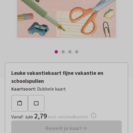
Leuke vakantiekaart fijne vakantie en
schoolspullen
Vanaf:
€ 2,79
excl. verzendkosten
Kaartsoort
:
Dubbele kaart
2,79
Vanaf
:
excl. verzendkosten
2,89
Bewerk je kaart