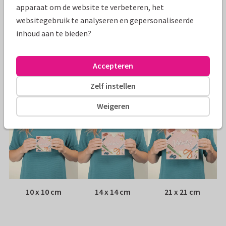
Specificaties bij deze kaart
apparaat om de website te verbeteren, het
websitegebruik te analyseren en gepersonaliseerde
Papiersoort:
Kies uit 6 luxe papiersoorten
inhoud aan te bieden?
Envelop:
Witte vensterenvelop
Accepteren
Adres:
Achterop de kaart
Zelf instellen
Formaten
Weigeren
10 x 10 cm
14 x 14 cm
21 x 21 cm