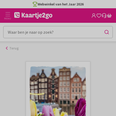
Ga
Webwinkel van het Jaar 2026
naar
de
MENU
inhoud
Terug