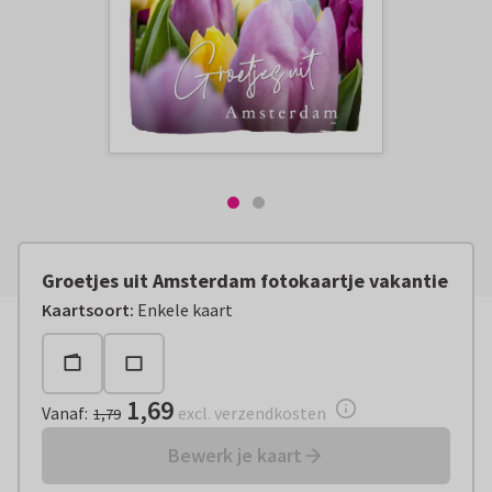
Groetjes uit Amsterdam fotokaartje vakantie
Vanaf:
€ 1,69
excl. verzendkosten
Kaartsoort
:
Enkele kaart
1,69
Vanaf
:
excl. verzendkosten
1,79
Bewerk je kaart