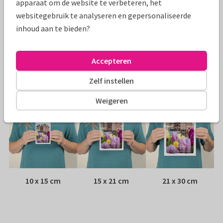
apparaat om de website te verbeteren, het
websitegebruik te analyseren en gepersonaliseerde
Papiersoort:
Glans
inhoud aan te bieden?
Envelop:
Geen, verzonden als ansichtkaart
Accepteren
Adres:
Achterop de kaart
Zelf instellen
Formaten
Weigeren
10 x 15 cm
15 x 21 cm
21 x 30 cm