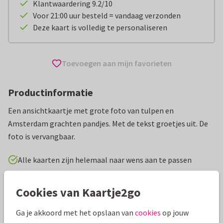
Klantwaardering 9.2/10
Voor 21:00 uur besteld = vandaag verzonden
Deze kaart is volledig te personaliseren
Toevoegen aan mijn favorieten
Productinformatie
Een ansichtkaartje met grote foto van tulpen en
Amsterdam grachten pandjes. Met de tekst groetjes uit. De
foto is vervangbaar.
Alle kaarten zijn helemaal naar wens aan te passen
Vakantiekaarten
Rosemarijn
Nederland
Cookies van Kaartje2go
Ga je akkoord met het opslaan van
cookies
op jouw
Specificaties bij deze kaart