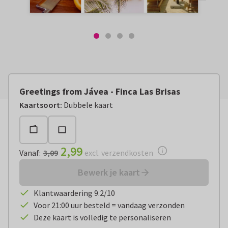
Greetings from Jávea - Finca Las Brisas
Vanaf:
€ 2,99
excl. verzendkosten
Kaartsoort
:
Dubbele kaart
2,99
Vanaf
:
3,09
excl. verzendkosten
Bewerk je kaart
Klantwaardering 9.2/10
Voor 21:00 uur besteld = vandaag verzonden
Deze kaart is volledig te personaliseren