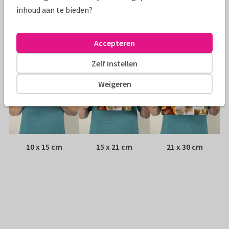
Envelop:
Witte vensterenvelop
inhoud aan te bieden?
Adres:
Achterop de kaart
Accepteren
Formaten
Zelf instellen
Weigeren
10 x 15 cm
15 x 21 cm
21 x 30 cm