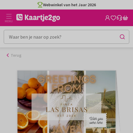
Ga
Webwinkel van het Jaar 2026
naar
de
MENU
inhoud
Terug