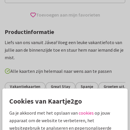
Toevoegen aan mijn favorieten
Productinformatie
Liefs van ons vanuit Jávea! Voeg een leuke vakantiefoto van
jullie aan de binnenzijde toe en stuur hem naar iemand die je
mist.
Alle kaarten zijn helemaal naar wens aan te passen
Vakantiekaarten
Great Stay
Spanje
Groeten uit...
Cookies van Kaartje2go
Specificaties bij deze kaart
Ga je akkoord met het opslaan van
cookies
op jouw
Papiersoort:
Kies uit 6 luxe papiersoorten
apparaat om de website te verbeteren, het
websitegebruik te analyseren en gepersonaliseerde