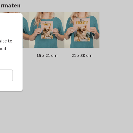
ormaten
ite te
oud
10 x 15 cm
15 x 21 cm
21 x 30 cm