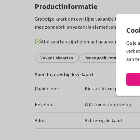
Productinformatie
Grappige kaart om een fijne vakantie te wensen
met zonnebril en vakantie elementen. Teksten zi
Coo
Alle kaarten zijn helemaal naar wens aan te p
Ga je 
verbet
Vakantiekaarten
Renee geeft vorm
Fijne
aan te
Specificaties bij deze kaart
Papiersoort:
Kies uit 6 luxe papiersoor
Envelop:
Witte vensterenvelop
Adres:
Achterop de kaart