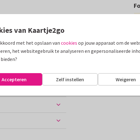
F
 met zomerse foto van hond
jn aanpasbaar.
kies van Kaartje2go
assen
akkoord met het opslaan van
cookies
op jouw apparaat om de webs
eren, het websitegebruik te analyseren en gepersonaliseerde inh
 vakantie
 bieden?
Accepteren
Zelf instellen
Weigeren
ten