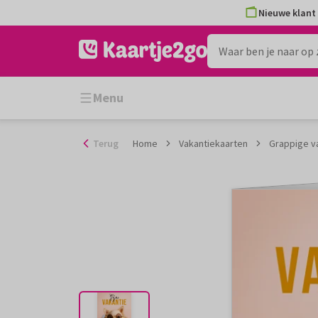
Ga
Nieuwe klant 
naar
de
inhoud
Menu
Terug
Home
Vakantiekaarten
Grappige va