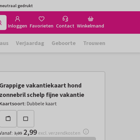
neutraal gedrukt
Inloggen
Favorieten
Contact
Winkelmand
aus
Verjaardag
Geboorte
Trouwen
Grappige vakantiekaart hond
zonnebril schelp fijne vakantie
Vanaf:
€ 2,99
excl. verzendkosten
Kaartsoort
:
Dubbele kaart
2,99
Vanaf
:
excl. verzendkosten
3,09