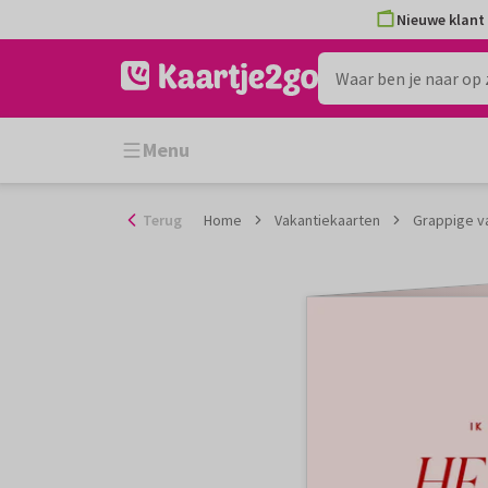
Ga
Nieuwe klant 
naar
de
inhoud
Menu
Terug
Home
Vakantiekaarten
Grappige va