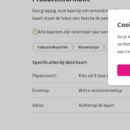
Een grappig roze kaartje om iemand een fijne va
kaart staat de tekst een heerlie de peerlie vakanti
Coo
Alle kaarten zijn helemaal naar wens aan te p
Ga je 
verbet
Vakantiekaarten
Rosemarijn
Fijne vakan
aan te
Specificaties bij deze kaart
Papiersoort:
Kies uit 6 luxe papiersoor
Envelop:
Witte vensterenvelop
Adres:
Achterop de kaart