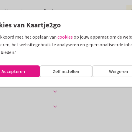
kantie mee te wensen. Op de
e.
kies van Kaartje2go
assen
akkoord met het opslaan van
cookies
op jouw apparaat om de webs
eren, het websitegebruik te analyseren en gepersonaliseerde inh
tie
 bieden?
Accepteren
Zelf instellen
Weigeren
ten