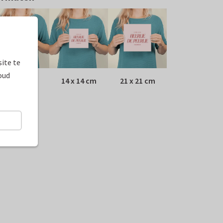
ite te
oud
10 x 10 cm
14 x 14 cm
21 x 21 cm