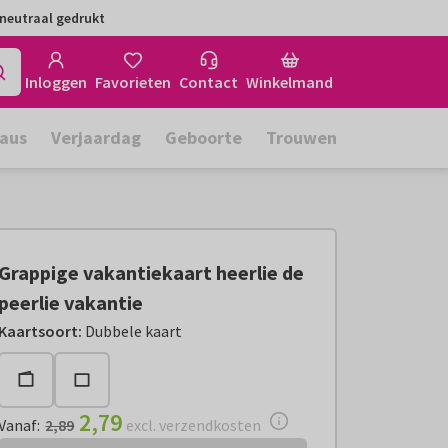
neutraal gedrukt
Inloggen
Favorieten
Contact
Winkelmand
aus
Verjaardag
Geboorte
Trouwen
Grappige vakantiekaart heerlie de
peerlie vakantie
Vanaf:
€ 2,79
excl. verzendkosten
Kaartsoort
:
Dubbele kaart
2,79
Vanaf
:
2,89
excl. verzendkosten