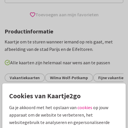
Toevoegen aan mijn favorieten
Productinformatie
Kaartje om te sturen wanneer iemand op reis gaat, met
afbeelding van de stad Parijs en de Eifeltoren.
Alle kaarten zijn helemaal naar wens aan te passen
Vakantiekaarten
Wilma Wolf-Potkamp
Fijne vakantie
Cookies van Kaartje2go
Specificaties bij deze kaart
Ga je akkoord met het opslaan van
cookies
op jouw
Papiersoort:
Glans
apparaat om de website te verbeteren, het
websitegebruik te analyseren en gepersonaliseerde
Envelop:
Geen, verzonden als ansichtkaart