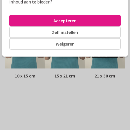
inhoud aan te bieden?
Adres:
Achterop de kaart
Formaten
Accepteren
Zelf instellen
Weigeren
10 x 15 cm
15 x 21 cm
21 x 30 cm