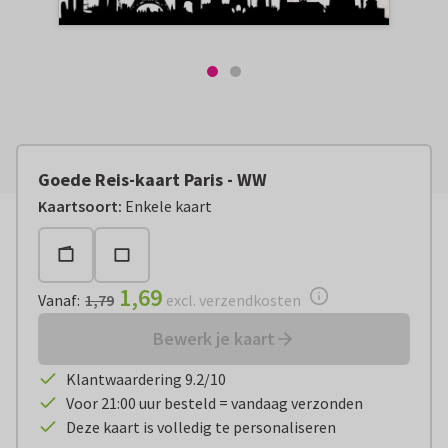
Goede Reis-kaart Paris - WW
Vanaf:
€ 1,69
excl. verzendkosten
Kaartsoort
:
Enkele kaart
1,69
Vanaf
:
1,79
excl. verzendkosten
Bewerk je kaart
Klantwaardering 9.2/10
Voor 21:00 uur besteld = vandaag verzonden
Deze kaart is volledig te personaliseren