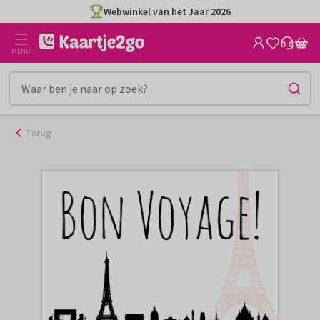
Ga
Webwinkel van het Jaar 2026
naar
de
MENU
inhoud
Terug