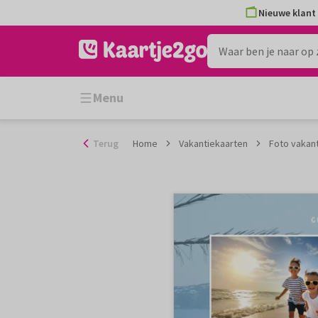
Ga
Nieuwe klant 
naar
de
inhoud
Menu
Terug
Home
Vakantiekaarten
Foto vakant