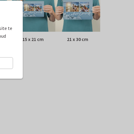
ite te
oud
15 x 21 cm
21 x 30 cm