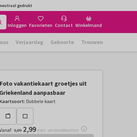
neutraal gedrukt
Inloggen
Favorieten
Contact
Winkelmand
aus
Verjaardag
Geboorte
Trouwen
Foto vakantiekaart groetjes uit
Griekenland aanpasbaar
Vanaf:
€ 2,99
excl. verzendkosten
Kaartsoort
:
Dubbele kaart
2,99
Vanaf
:
excl. verzendkosten
3,09