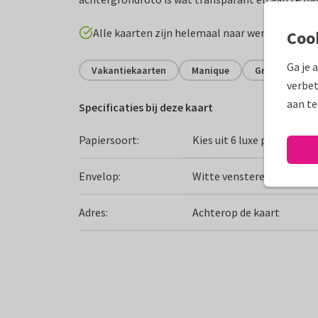
Alle kaarten zijn helemaal naar wens aan te p
Coo
Ga je 
Vakantiekaarten
Manique
Griekenland
verbet
aan te
Specificaties bij deze kaart
Papiersoort:
Kies uit 6 luxe papiersoor
Envelop:
Witte vensterenvelop
Adres:
Achterop de kaart