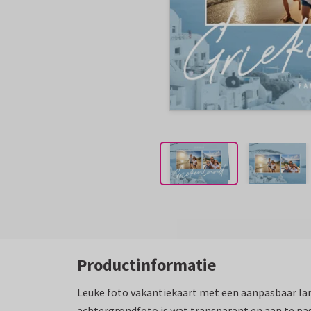
Productinformatie
Leuke foto vakantiekaart met een aanpasbaar lan
achtergrondfoto is wat transparant en aan te pas