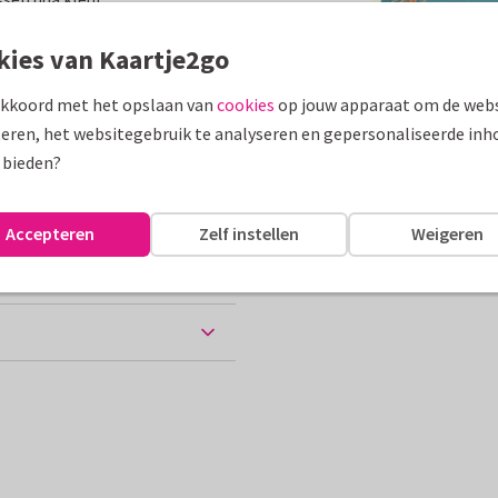
assen
kies van Kaartje2go
akkoord met het opslaan van
cookies
op jouw apparaat om de webs
Groeten uit...
eren, het websitegebruik te analyseren en gepersonaliseerde inh
10 x 15 cm
 bieden?
ten
Accepteren
Zelf instellen
Weigeren