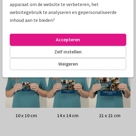
Specificaties bij deze kaart
apparaat om de website te verbeteren, het
websitegebruik te analyseren en gepersonaliseerde
Papiersoort:
Kies uit 6 luxe papiersoorten
inhoud aan te bieden?
Envelop:
Witte vensterenvelop
Accepteren
Adres:
Achterop de kaart
Zelf instellen
Formaten
Weigeren
10 x 10 cm
14 x 14 cm
21 x 21 cm