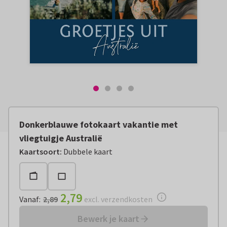
Donkerblauwe fotokaart vakantie met
vliegtuigje Australië
Vanaf:
€ 2,79
excl. verzendkosten
Kaartsoort
:
Dubbele kaart
2,79
Vanaf
:
2,89
excl. verzendkosten
Bewerk je kaart