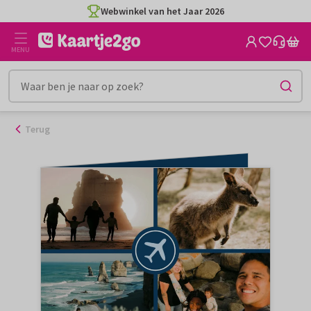
Ga
Webwinkel van het Jaar 2026
naar
de
MENU
inhoud
Terug