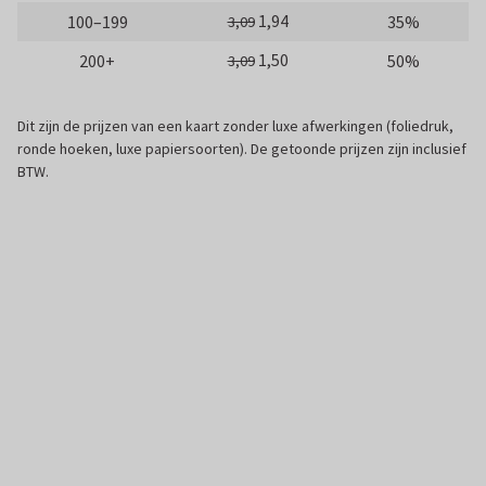
1,94
100–199
35%
3,09
1,50
200+
50%
3,09
Dit zijn de prijzen van een kaart zonder luxe afwerkingen (foliedruk,
ronde hoeken, luxe papiersoorten). De getoonde prijzen zijn inclusief
BTW.