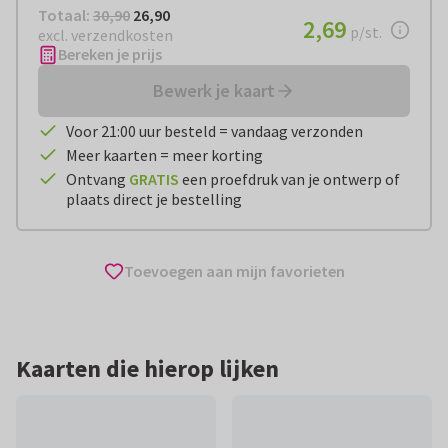
Totaal:
€ 26,90
Totaal:
30,90
26,90
€ 2,69
2,69
per stuk
p/st.
excl. verzendkosten
Bereken je prijs
Bewerk je kaart
Voor 21:00 uur besteld = vandaag verzonden
Meer kaarten = meer korting
Ontvang
GRATIS
een proefdruk van je ontwerp of
plaats direct je bestelling
Toevoegen aan mijn favorieten
Kaarten die hierop lijken