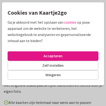
Mooie extra's bij je kaart
Cookies van Kaartje2go
Ga je akkoord met het opslaan van
cookies
op jouw
apparaat om de website te verbeteren, het
websitegebruik te analyseren en gepersonaliseerde
inhoud aan te bieden?
Accepteren
Zelf instellen
Productinformatie
Weigeren
Verjaardag uitnodiging van een 60-jarig verjaardagsfeest.
Met originele blauw paarse cijfer ballonnen en ruimte voor je
eigen foto.
Alle kaarten zijn helemaal naar wens aan te passen