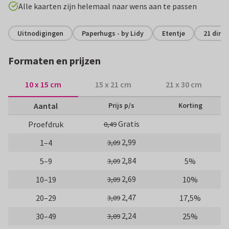
Alle kaarten zijn helemaal naar wens aan te passen
Uitnodigingen
Paperhugs - by Lidy
Etentje
21 diner
Formaten en prijzen
10 x 15 cm
15 x 21 cm
21 x 30 cm
Aantal
Prijs p/s
Korting
Gratis
Proefdruk
0,49
2,99
1–4
3,09
2,84
5–9
5%
3,09
2,69
10–19
10%
3,09
2,47
20–29
17,5%
3,09
2,24
30–49
25%
3,09