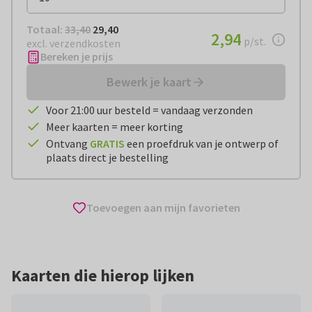
Totaal:
€ 29,40
Totaal:
33,40
29,40
€ 2,94
2,94
per stuk
p/st.
excl. verzendkosten
Bereken je prijs
Bewerk je kaart
Voor 21:00 uur besteld = vandaag verzonden
Meer kaarten = meer korting
Ontvang
GRATIS
een proefdruk van je ontwerp of
plaats direct je bestelling
Toevoegen aan mijn favorieten
Kaarten die hierop lijken