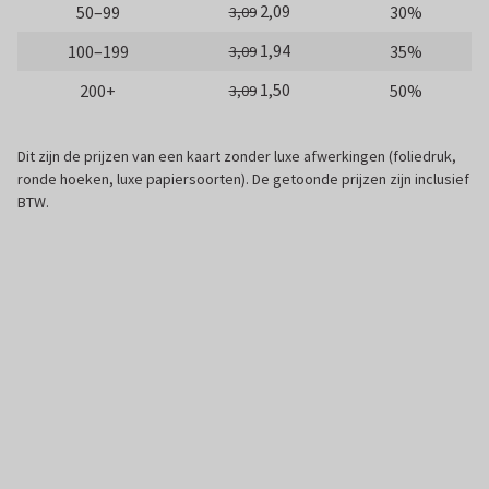
2,09
50–99
30%
3,09
1,94
100–199
35%
3,09
1,50
200+
50%
3,09
Dit zijn de prijzen van een kaart zonder luxe afwerkingen (foliedruk,
ronde hoeken, luxe papiersoorten). De getoonde prijzen zijn inclusief
BTW.