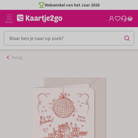
Ga
Webwinkel van het Jaar 2026
naar
de
MENU
inhoud
Terug