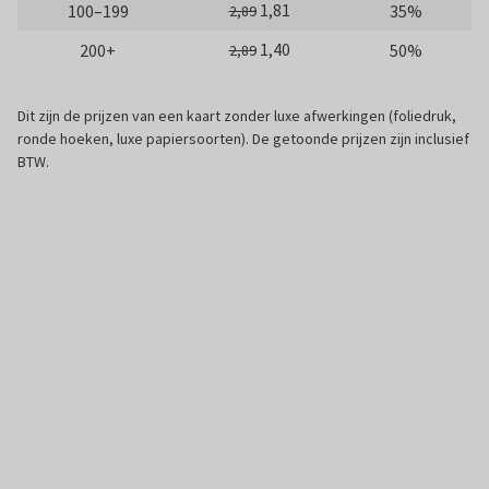
1,81
100–199
35%
2,89
1,40
200+
50%
2,89
Dit zijn de prijzen van een kaart zonder luxe afwerkingen (foliedruk,
ronde hoeken, luxe papiersoorten). De getoonde prijzen zijn inclusief
BTW.