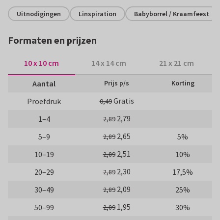
Uitnodigingen
Linspiration
Babyborrel / Kraamfeest
Formaten en prijzen
10 x 10 cm
14 x 14 cm
21 x 21 cm
Aantal
Prijs p/s
Korting
Gratis
Proefdruk
0,49
2,79
1–4
2,89
2,65
5–9
5%
2,89
2,51
10–19
10%
2,89
2,30
20–29
17,5%
2,89
2,09
30–49
25%
2,89
1,95
50–99
30%
2,89