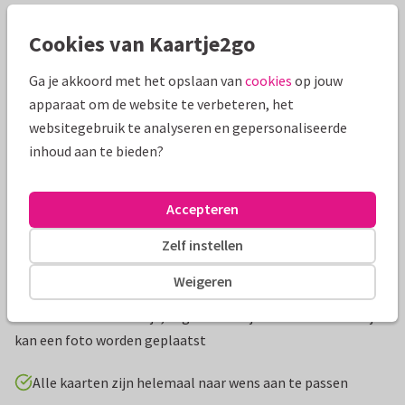
Mooie extra's bij je kaart
Cookies van Kaartje2go
Ga je akkoord met het opslaan van
cookies
op jouw
apparaat om de website te verbeteren, het
websitegebruik te analyseren en gepersonaliseerde
inhoud aan te bieden?
Accepteren
Zelf instellen
Productinformatie
Weigeren
Een schattige uitnodiging voor babyborrel meisje met een
illustratie van een vosje, vogel en hartjes. Aan de binnenzijde
kan een foto worden geplaatst
Alle kaarten zijn helemaal naar wens aan te passen