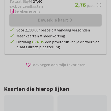
Totaal:
€ 27,60
Totaal:
31,40
27,60
€ 2,76
2,76
per stuk
p/st.
excl. verzendkosten
Bereken je prijs
Bewerk je kaart
Voor 21:00 uur besteld = vandaag verzonden
Meer kaarten = meer korting
Ontvang
GRATIS
een proefdruk van je ontwerp of
plaats direct je bestelling
Toevoegen aan mijn favorieten
Kaarten die hierop lijken