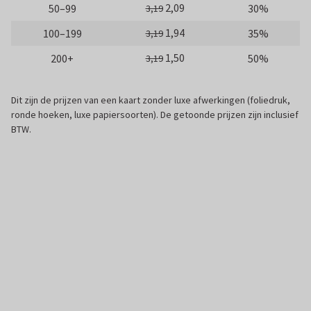
2,09
50–99
30%
3,19
1,94
100–199
35%
3,19
1,50
200+
50%
3,19
Dit zijn de prijzen van een kaart zonder luxe afwerkingen (foliedruk,
ronde hoeken, luxe papiersoorten). De getoonde prijzen zijn inclusief
BTW.