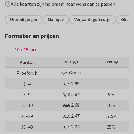
Alle kaarten zijn helemaal naar wens aan te passen
Uitnodigingen
Manique
Verjaardagsfeestje
Glitte
Formaten en prijzen
10 x 15 cm
Aantal
Prijs p/s
Korting
Gratis
Proefdruk
0,49
2,99
1–4
3,19
2,84
5–9
5%
3,19
2,69
10–19
10%
3,19
2,47
20–29
17,5%
3,19
2,24
30–49
25%
3,19