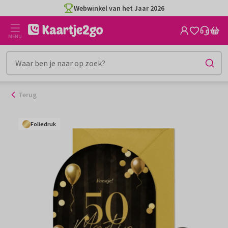
Ga
Webwinkel van het Jaar 2026
naar
de
MENU
inhoud
Terug
Foliedruk
Foliedruk
Foliedruk