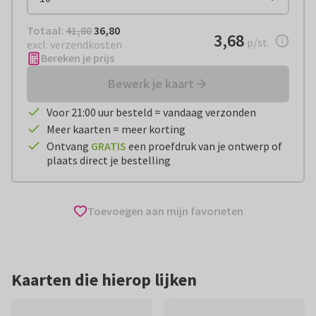
Totaal:
€ 36,80
Totaal:
41,80
36,80
€ 3,68
3,68
per stuk
p/st.
excl. verzendkosten
Bereken je prijs
Bewerk je kaart
Voor 21:00 uur besteld = vandaag verzonden
Meer kaarten = meer korting
Ontvang
GRATIS
een proefdruk van je ontwerp of
plaats direct je bestelling
Toevoegen aan mijn favorieten
Kaarten die hierop lijken