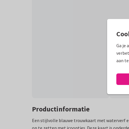
Coo
Ga je 
verbet
aan te
Productinformatie
Een stijlvolle blauwe trouwkaart met waterverf 
op te zetten met icoontjes. Deze kaart is onderd