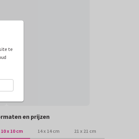
ite te
oud
rmaten en prijzen
10 x 10 cm
14 x 14 cm
21 x 21 cm