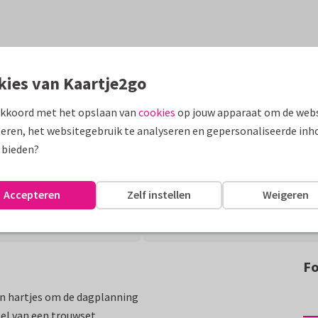
kies van Kaartje2go
akkoord met het opslaan van
cookies
op jouw apparaat om de webs
eren, het websitegebruik te analyseren en gepersonaliseerde inh
 bieden?
Accepteren
Zelf instellen
Weigeren
Fo
en hartjes om de dagplanning
eel van een trouwset.