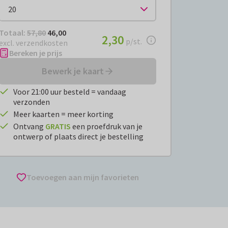
Totaal:
€ 46,00
Totaal:
57,80
46,00
€ 2,30
2,30
per stuk
p/st.
excl. verzendkosten
Bereken je prijs
Bewerk je kaart
Voor 21:00 uur besteld = vandaag
verzonden
Meer kaarten = meer korting
Ontvang
GRATIS
een proefdruk van je
ontwerp of plaats direct je bestelling
Toevoegen aan mijn favorieten