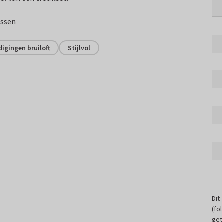
assen
igingen bruiloft
Stijlvol
Dit
(fo
get