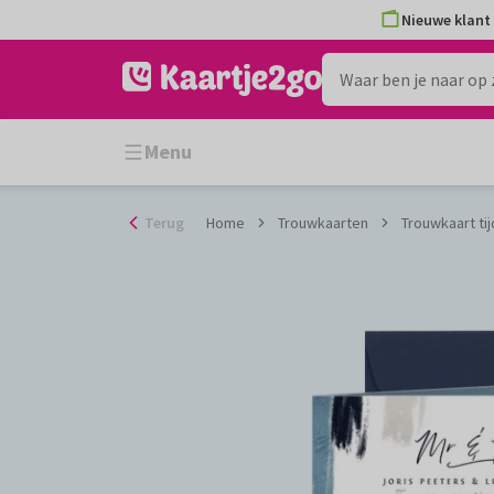
Ga
Nieuwe klant 
naar
de
inhoud
Menu
Terug
Home
Trouwkaarten
Trouwkaart tij