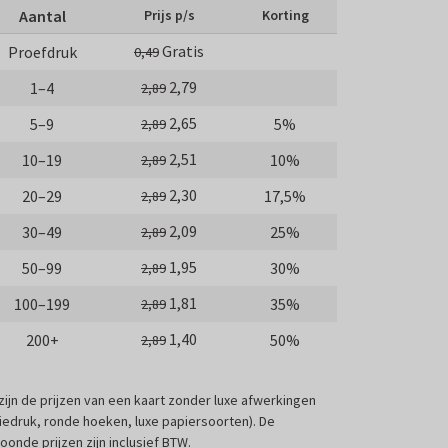
Aantal
Prijs p/s
Korting
Gratis
Proefdruk
0,49
2,79
1–4
2,89
2,65
5–9
5%
2,89
2,51
10–19
10%
2,89
2,30
20–29
17,5%
2,89
2,09
30–49
25%
2,89
1,95
50–99
30%
2,89
1,81
100–199
35%
2,89
1,40
200+
50%
2,89
 zijn de prijzen van een kaart zonder luxe afwerkingen
liedruk, ronde hoeken, luxe papiersoorten). De
oonde prijzen zijn inclusief BTW.