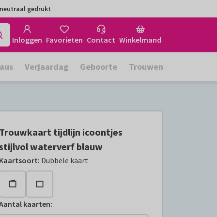
neutraal gedrukt
Inloggen
Favorieten
Contact
Winkelmand
aus
Verjaardag
Geboorte
Trouwen
Trouwkaart tijdlijn icoontjes
stijlvol waterverf blauw
Kaartsoort
:
Dubbele kaart
Aantal kaarten
: