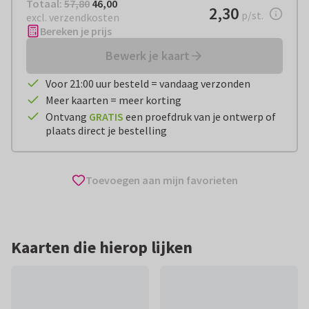
Totaal:
€ 46,00
Totaal:
57,80
46,00
€ 2,30
2,30
per stuk
p/st.
excl. verzendkosten
Bereken je prijs
Bewerk je kaart
Voor 21:00 uur besteld = vandaag verzonden
Meer kaarten = meer korting
Ontvang
GRATIS
een proefdruk van je ontwerp of
plaats direct je bestelling
Toevoegen aan mijn favorieten
Kaarten die hierop lijken