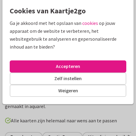
Mooie extra's bij je kaart
Cookies van Kaartje2go
Ga je akkoord met het opslaan van
cookies
op jouw
apparaat om de website te verbeteren, het
websitegebruik te analyseren en gepersonaliseerde
inhoud aan te bieden?
Accepteren
Zelf instellen
Productinformatie
Weigeren
Trouwen met mooie botanische anemoontjes en eucalyptus
gemaakt in aquarel.
Alle kaarten zijn helemaal naar wens aan te passen