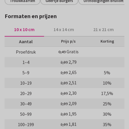
Trouwkaarten
Geertje Burgers
Uitnodigingen bruiloft
Formaten en prijzen
10 x 10 cm
14 x 14 cm
21 x 21 cm
Aantal
Prijs p/s
Korting
Gratis
Proefdruk
0,49
2,79
1–4
2,89
2,65
5–9
5%
2,89
2,51
10–19
10%
2,89
2,30
20–29
17,5%
2,89
2,09
30–49
25%
2,89
1,95
50–99
30%
2,89
1,81
100–199
35%
2,89