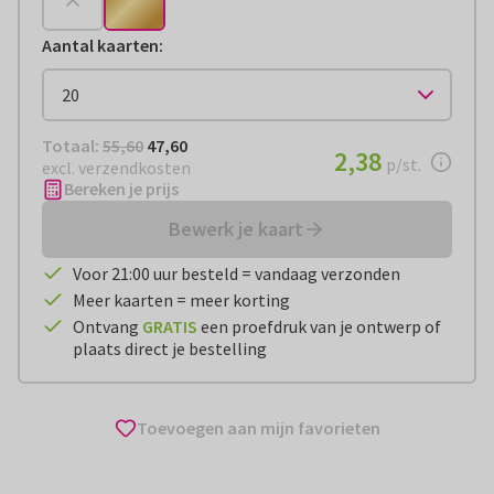
Aantal kaarten
:
Totaal:
€ 47,60
Totaal:
55,60
47,60
€ 2,38
2,38
per stuk
p/st.
excl. verzendkosten
Bereken je prijs
Bewerk je kaart
Voor 21:00 uur besteld = vandaag verzonden
Meer kaarten = meer korting
Ontvang
GRATIS
een proefdruk van je ontwerp of
plaats direct je bestelling
Toevoegen aan mijn favorieten