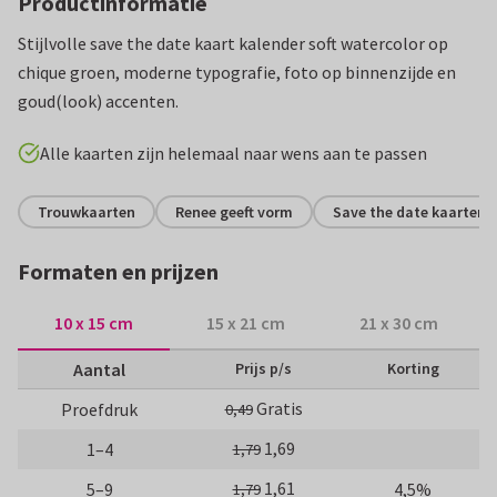
Productinformatie
Stijlvolle save the date kaart kalender soft watercolor op
chique groen, moderne typografie, foto op binnenzijde en
goud(look) accenten.
Alle kaarten zijn helemaal naar wens aan te passen
Trouwkaarten
Renee geeft vorm
Save the date kaarten
Formaten en prijzen
10 x 15 cm
15 x 21 cm
21 x 30 cm
Aantal
Prijs p/s
Korting
Gratis
Proefdruk
0,49
1,69
1–4
1,79
1,61
5–9
4,5%
1,79