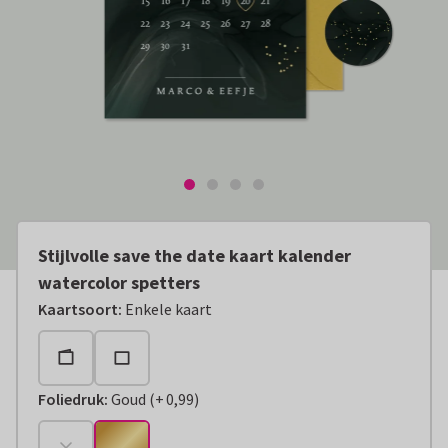
Stijlvolle save the date kaart kalender
watercolor spetters
Kaartsoort
:
Enkele kaart
Foliedruk
:
Goud
(
+
0,99
)
+
€ 0,99