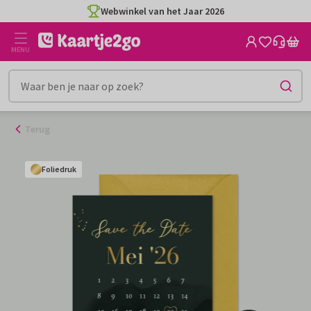
Ga
Webwinkel van het Jaar 2026
naar
de
MENU
inhoud
Terug
Foliedruk
Foliedruk
Foliedruk
Foliedruk