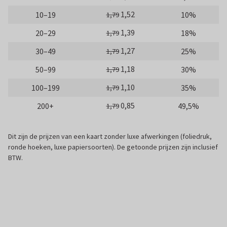
1,52
10–19
10%
1,79
1,39
20–29
18%
1,79
1,27
30–49
25%
1,79
1,18
50–99
30%
1,79
1,10
100–199
35%
1,79
0,85
200+
49,5%
1,79
Dit zijn de prijzen van een kaart zonder luxe afwerkingen (foliedruk,
ronde hoeken, luxe papiersoorten). De getoonde prijzen zijn inclusief
BTW.