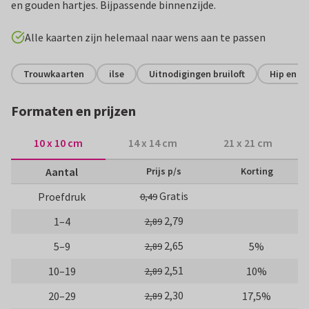
en gouden hartjes. Bijpassende binnenzijde.
Alle kaarten zijn helemaal naar wens aan te passen
Trouwkaarten
ilse
Uitnodigingen bruiloft
Hip en t
Formaten en prijzen
10 x 10 cm
14 x 14 cm
21 x 21 cm
Aantal
Prijs p/s
Korting
Gratis
Proefdruk
0,49
2,79
1–4
2,89
2,65
5–9
5%
2,89
2,51
10–19
10%
2,89
2,30
20–29
17,5%
2,89