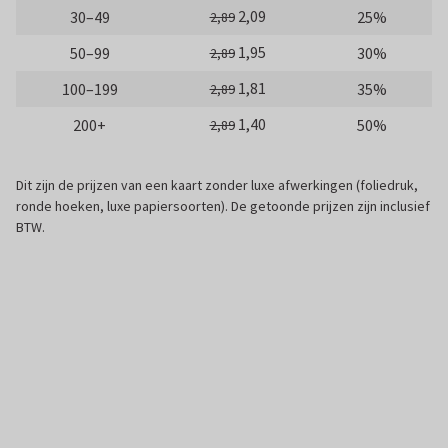
2,09
30–49
25%
2,89
1,95
50–99
30%
2,89
1,81
100–199
35%
2,89
1,40
200+
50%
2,89
Dit zijn de prijzen van een kaart zonder luxe afwerkingen (foliedruk,
ronde hoeken, luxe papiersoorten). De getoonde prijzen zijn inclusief
BTW.