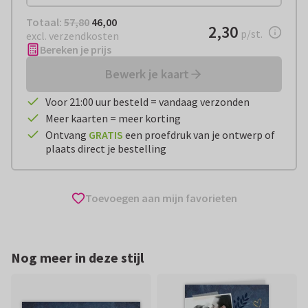
Totaal:
€ 46,00
Totaal:
57,80
46,00
€ 2,30
2,30
per stuk
p/st.
excl. verzendkosten
Bereken je prijs
Bewerk je kaart
Voor 21:00 uur besteld = vandaag verzonden
Meer kaarten = meer korting
Ontvang
GRATIS
een proefdruk van je ontwerp of
plaats direct je bestelling
Toevoegen aan mijn favorieten
Nog meer in deze stijl