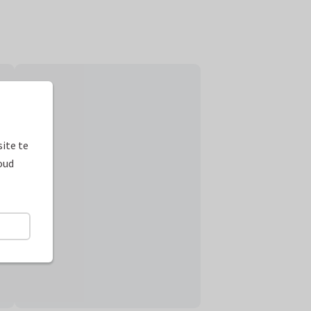
ite te
oud