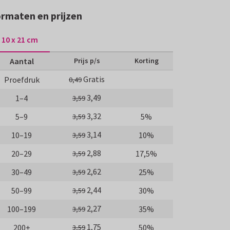
rmaten en prijzen
10 x 21 cm
Aantal
Prijs p/s
Korting
Gratis
Proefdruk
0,49
3,49
1–4
3,59
3,32
5–9
5%
3,59
3,14
10–19
10%
3,59
2,88
20–29
17,5%
3,59
2,62
30–49
25%
3,59
2,44
50–99
30%
3,59
2,27
100–199
35%
3,59
1,75
200+
50%
3,59