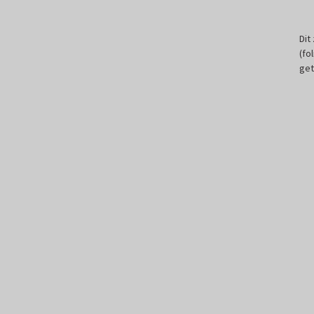
Dit
(fo
get