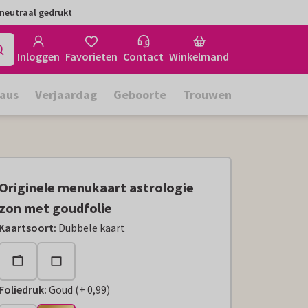
neutraal gedrukt
Inloggen
Favorieten
Contact
Winkelmand
aus
Verjaardag
Geboorte
Trouwen
Originele menukaart astrologie
zon met goudfolie
Kaartsoort
:
Dubbele kaart
Foliedruk
:
Goud
(
+
0,99
)
+
€ 0,99