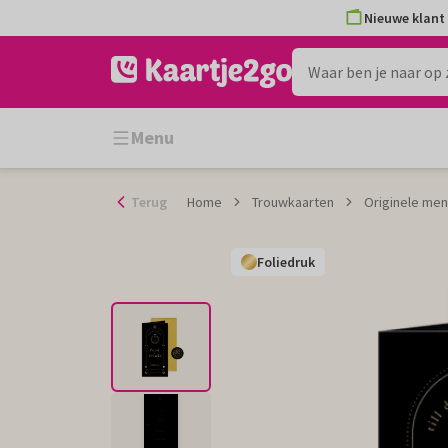
Ga
Nieuwe klant 
naar
de
inhoud
Menu
Terug
Home
Trouwkaarten
Originele men
Foliedruk
Foliedruk
Foliedruk
Foliedruk
Foliedruk
Foliedruk