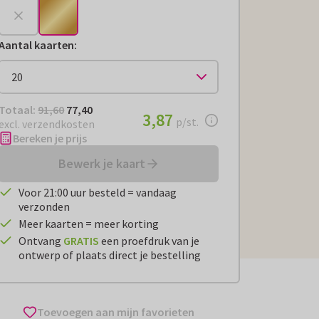
Aantal kaarten
:
Totaal:
€ 77,40
Totaal:
91,60
77,40
€ 3,87
3,87
per stuk
p/st.
excl. verzendkosten
Bereken je prijs
Bewerk je kaart
Voor 21:00 uur besteld = vandaag
verzonden
Meer kaarten = meer korting
Ontvang
GRATIS
een proefdruk van je
ontwerp of plaats direct je bestelling
Toevoegen aan mijn favorieten