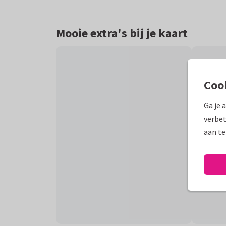
Mooie extra's bij je kaart
Coo
Ga je 
verbet
aan te