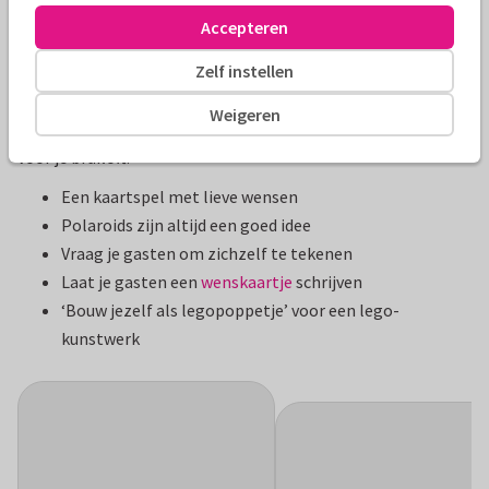
bruiloft
Accepteren
Zelf instellen
Een gastenboek is een prachtig aandenken aan jullie dag, en
de mensen met wie je dit hebt gevierd. Maar een boek is ook
Weigeren
maar een boek. Overweeg ook eens deze gastenboek ideeën
voor je bruiloft:
Een kaartspel met lieve wensen
Polaroids zijn altijd een goed idee
Vraag je gasten om zichzelf te tekenen
Laat je gasten een
wenskaartje
schrijven
‘Bouw jezelf als legopoppetje’ voor een lego-
kunstwerk