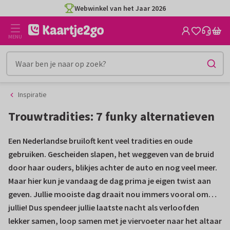
Ga
Ga
Webwinkel van het Jaar 2026
naar
naar
de
het
MENU
inhoud
filter
Inspiratie
Trouwtradities: 7 funky alternatieven
Een Nederlandse bruiloft kent veel tradities en oude
gebruiken. Gescheiden slapen, het weggeven van de bruid
door haar ouders, blikjes achter de auto en nog veel meer.
Maar hier kun je vandaag de dag prima je eigen twist aan
geven. Jullie mooiste dag draait nou immers vooral om…
jullie! Dus spendeer jullie laatste nacht als verloofden
lekker samen, loop samen met je viervoeter naar het altaar