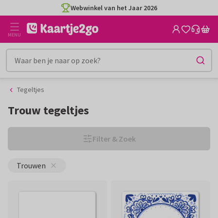
Ga
Ga
Webwinkel van het Jaar 2026
naar
naar
de
het
MENU
inhoud
filter
Tegeltjes
Trouw tegeltjes
Filter & Zoek
Trouwen