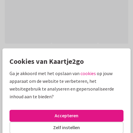
Productinformatie
Cookies van Kaartje2go
Stijlvol nieuwjaarskaartje met een mooie eigen foto op de
achtergrond. Met goudlook sterretjes en tekst.
Ga je akkoord met het opslaan van
cookies
op jouw
apparaat om de website te verbeteren, het
Alle kaarten zijn helemaal naar wens aan te passen
websitegebruik te analyseren en gepersonaliseerde
inhoud aan te bieden?
Nieuwjaarskaarten
Tirza
Accepteren
Formaten en prijzen
Zelf instellen
10 x 15 cm
15 x 21 cm
21 x 30 cm