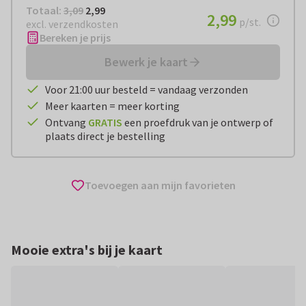
Totaal:
€ 2,99
Totaal:
3,09
2,99
€ 2,99
2,99
per stuk
p/st.
excl. verzendkosten
Bereken je prijs
Bewerk je kaart
Voor 21:00 uur besteld = vandaag verzonden
Meer kaarten = meer korting
Ontvang
GRATIS
een proefdruk van je ontwerp of
plaats direct je bestelling
Toevoegen aan mijn favorieten
Mooie extra's bij je kaart