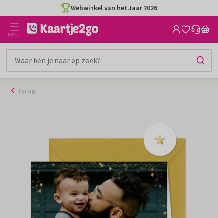
Ga
Webwinkel van het Jaar 2026
naar
de
MENU
inhoud
Terug