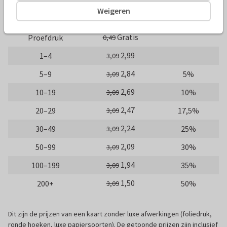
Weigeren
Aantal
Prijs p/s
Korting
Gratis
Proefdruk
0,49
2,99
1–4
3,09
2,84
5–9
5%
3,09
2,69
10–19
10%
3,09
2,47
20–29
17,5%
3,09
2,24
30–49
25%
3,09
2,09
50–99
30%
3,09
1,94
100–199
35%
3,09
1,50
200+
50%
3,09
Dit zijn de prijzen van een kaart zonder luxe afwerkingen (foliedruk,
ronde hoeken, luxe papiersoorten). De getoonde prijzen zijn inclusief