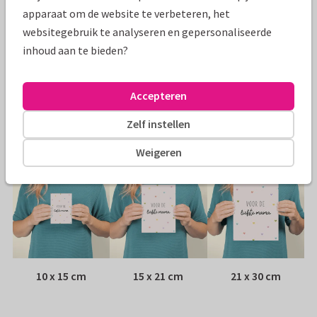
Specificaties bij deze kaart
apparaat om de website te verbeteren, het
websitegebruik te analyseren en gepersonaliseerde
Papiersoort:
Kies uit 6 luxe papiersoorten
inhoud aan te bieden?
Envelop:
Witte vensterenvelop
Accepteren
Adres:
Achterop de kaart
Zelf instellen
Formaten
Weigeren
10 x 15 cm
15 x 21 cm
21 x 30 cm