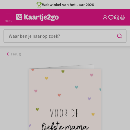
Ga
Webwinkel van het Jaar 2026
naar
de
MENU
inhoud
Terug