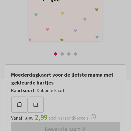
Moederdagkaart voor de liefste mama met
gekleurde hartjes
Vanaf:
€ 2,99
excl. verzendkosten
Kaartsoort
:
Dubbele kaart
2,99
Vanaf
:
3,09
excl. verzendkosten
Bewerk je kaart