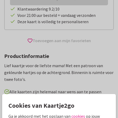
Klantwaardering 9.2/10
Voor 21:00 uur besteld = vandaag verzonden
Deze kaart is volledig te personaliseren
Toevoegen aan mijn favorieten
Productinformatie
Lief kaartje voor de liefste mama! Met een patroon van
gekleurde hartjes op de achtergrond. Binnenin is ruimte voor
twee foto's.
Alle kaarten zijn helemaal naar wens aan te passen
Cookies van Kaartje2go
Moederdag kaarten
Tirza
Ga je akkoord met het opslaan van
cookies
op jouw