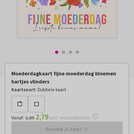
Moederdagkaart fijne moederdag bloemen
hartjes vlinders
Vanaf:
€ 2,79
excl. verzendkosten
Kaartsoort
:
Dubbele kaart
2,79
Vanaf
:
2,89
excl. verzendkosten
Bewerk je kaart