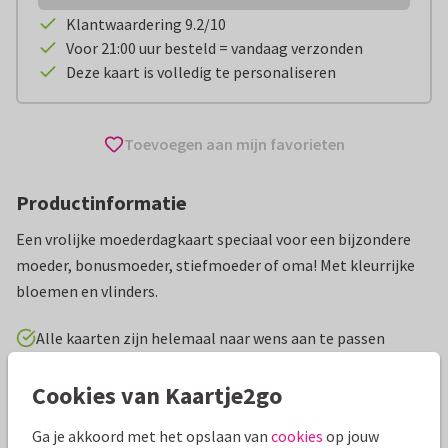
Klantwaardering 9.2/10
Voor 21:00 uur besteld = vandaag verzonden
Deze kaart is volledig te personaliseren
Toevoegen aan mijn favorieten
Productinformatie
Een vrolijke moederdagkaart speciaal voor een bijzondere
moeder, bonusmoeder, stiefmoeder of oma! Met kleurrijke
bloemen en vlinders.
Alle kaarten zijn helemaal naar wens aan te passen
Cookies van Kaartje2go
Moederdag kaarten
Paperhugs - by Lidy
Bonusmoeder / 
Ga je akkoord met het opslaan van
cookies
op jouw