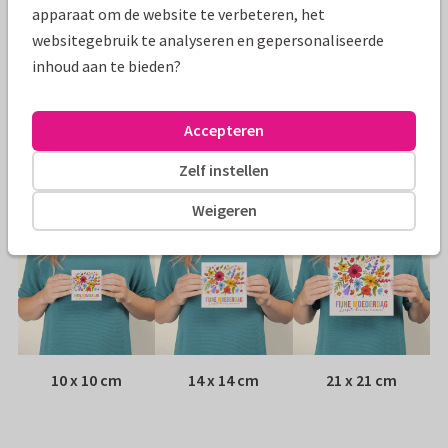
Specificaties bij deze kaart
apparaat om de website te verbeteren, het
websitegebruik te analyseren en gepersonaliseerde
Papiersoort:
Kies uit 6 luxe papiersoorten
inhoud aan te bieden?
Envelop:
Witte vensterenvelop
Accepteren
Adres:
Achterop de kaart
Zelf instellen
Formaten
Weigeren
10 x 10 cm
14 x 14 cm
21 x 21 cm