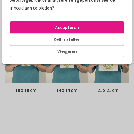
websitegebruik te analyseren en gepersonaliseerde
Envelop:
Witte vensterenvelop
inhoud aan te bieden?
Adres:
Achterop de kaart
Accepteren
Formaten
Zelf instellen
Weigeren
10 x 10 cm
14 x 14 cm
21 x 21 cm