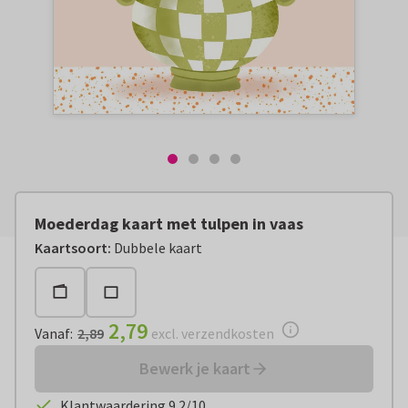
Moederdag kaart met tulpen in vaas
Vanaf:
€ 2,79
excl. verzendkosten
Kaartsoort
:
Dubbele kaart
2,79
Vanaf
:
2,89
excl. verzendkosten
Bewerk je kaart
Klantwaardering 9.2/10