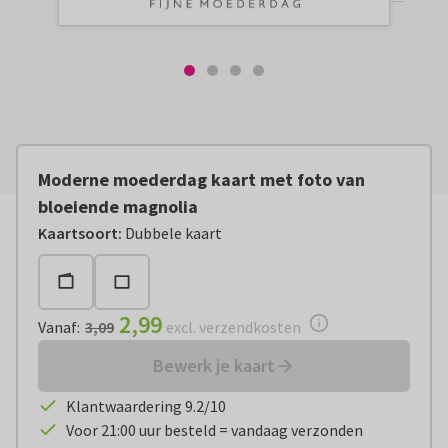
Moderne moederdag kaart met foto van
bloeiende magnolia
Vanaf:
€ 2,99
excl. verzendkosten
Kaartsoort
:
Dubbele kaart
2,99
Vanaf
:
3,09
excl. verzendkosten
Bewerk je kaart
Klantwaardering 9.2/10
Voor 21:00 uur besteld = vandaag verzonden