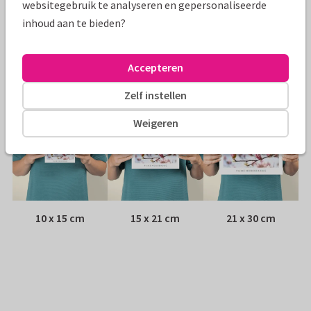
websitegebruik te analyseren en gepersonaliseerde
inhoud aan te bieden?
Envelop:
Witte vensterenvelop
Adres:
Achterop de kaart
Accepteren
Formaten
Zelf instellen
Weigeren
10 x 15 cm
15 x 21 cm
21 x 30 cm