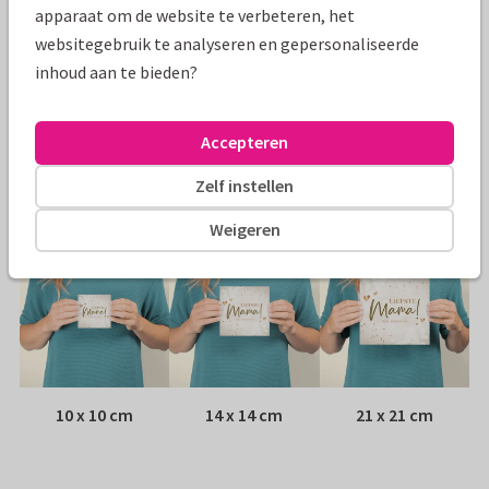
Specificaties bij deze kaart
apparaat om de website te verbeteren, het
websitegebruik te analyseren en gepersonaliseerde
Papiersoort:
Kies uit 6 luxe papiersoorten
inhoud aan te bieden?
Envelop:
Witte vensterenvelop
Accepteren
Adres:
Achterop de kaart
Zelf instellen
Formaten
Weigeren
10 x 10 cm
14 x 14 cm
21 x 21 cm