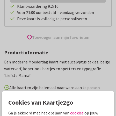
Klantwaardering 9.2/10
Voor 21:00 uur besteld = vandaag verzonden
Deze kaart is volledig te personaliseren
Toevoegen aan mijn favorieten
Productinformatie
Een moderne Moederdag kaart met eucalyptus takjes, beige
waterverf, koperlook hartjes en spetters en typografie
'Liefste Mama!'
Alle kaarten zijn helemaal naar wens aan te passen
Cookies van Kaartje2go
Moederdag kaarten
AnoukS
Ga je akkoord met het opslaan van
cookies
op jouw