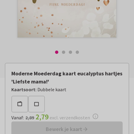
Moderne Moederdag kaart eucalyptus hartjes
'Liefste mama!'
Vanaf:
€ 2,79
excl. verzendkosten
Kaartsoort
:
Dubbele kaart
2,79
Vanaf
:
2,89
excl. verzendkosten
Bewerk je kaart