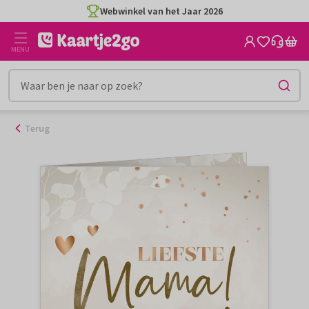
Ga
Webwinkel van het Jaar 2026
naar
de
MENU
inhoud
Terug