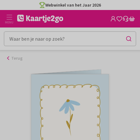
Ga
Webwinkel van het Jaar 2026
naar
de
MENU
inhoud
Terug