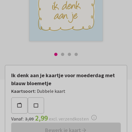
Ik denk aan je kaartje voor moederdag met
blauw bloemetje
Vanaf:
€ 2,99
excl. verzendkosten
Kaartsoort
:
Dubbele kaart
2,99
Vanaf
:
3,09
excl. verzendkosten
Bewerk je kaart