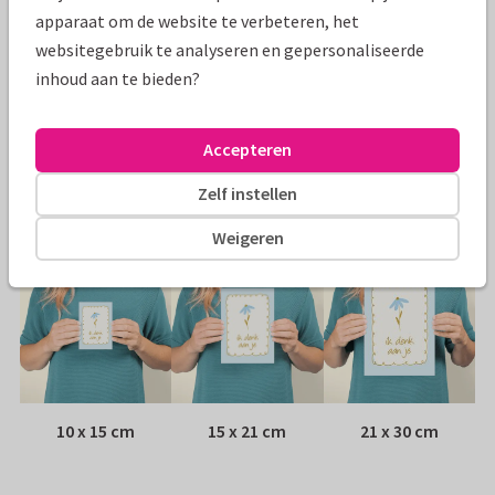
Specificaties bij deze kaart
apparaat om de website te verbeteren, het
websitegebruik te analyseren en gepersonaliseerde
Papiersoort:
Kies uit 6 luxe papiersoorten
inhoud aan te bieden?
Envelop:
Witte vensterenvelop
Accepteren
Adres:
Achterop de kaart
Zelf instellen
Formaten
Weigeren
10 x 15 cm
15 x 21 cm
21 x 30 cm