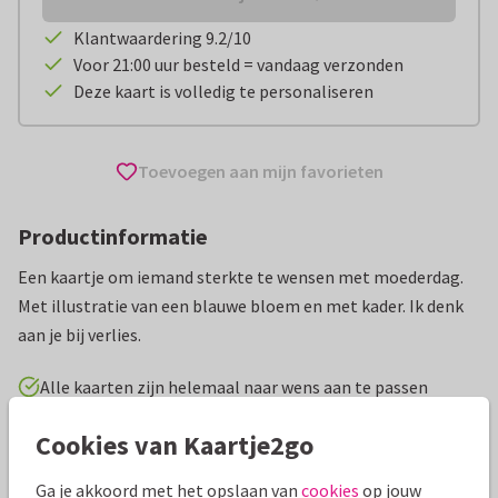
Klantwaardering 9.2/10
Voor 21:00 uur besteld = vandaag verzonden
Deze kaart is volledig te personaliseren
Toevoegen aan mijn favorieten
Productinformatie
Een kaartje om iemand sterkte te wensen met moederdag.
Met illustratie van een blauwe bloem en met kader. Ik denk
aan je bij verlies.
Alle kaarten zijn helemaal naar wens aan te passen
Cookies van Kaartje2go
Moederdag kaarten
Rosemarijn
Sterkte en verlies
Ga je akkoord met het opslaan van
cookies
op jouw