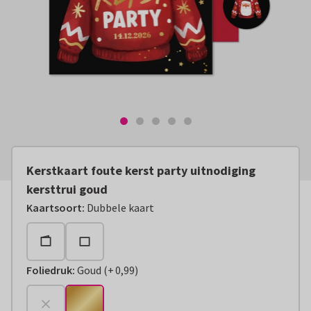
Kerstkaart foute kerst party uitnodiging
kersttrui goud
Kaartsoort
:
Dubbele kaart
Foliedruk
:
Goud
(
+
0,99
)
+
€ 0,99