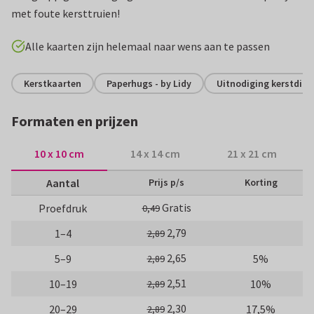
met foute kersttruien!
Alle kaarten zijn helemaal naar wens aan te passen
Kerstkaarten
Paperhugs - by Lidy
Uitnodiging kerstdine
Formaten en prijzen
10 x 10 cm
14 x 14 cm
21 x 21 cm
Aantal
Prijs p/s
Korting
Gratis
Proefdruk
0,49
2,79
1–4
2,89
2,65
5–9
5%
2,89
2,51
10–19
10%
2,89
2,30
20–29
17,5%
2,89