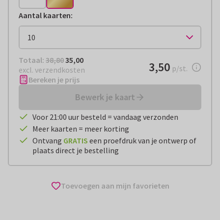
Aantal kaarten
:
Totaal:
€ 35,00
Totaal:
38,80
35,00
€ 3,50
3,50
per stuk
p/st.
excl. verzendkosten
Bereken je prijs
Bewerk je kaart
Voor 21:00 uur besteld = vandaag verzonden
Meer kaarten = meer korting
Ontvang
GRATIS
een proefdruk van je ontwerp of
plaats direct je bestelling
Toevoegen aan mijn favorieten