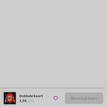
Dubbele kaart
Bewerk je kaart
€ 3,50
p/st.
3,50
p/st.