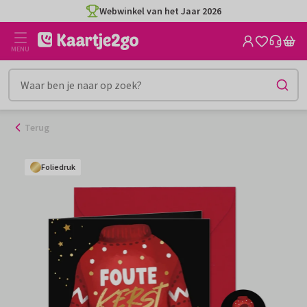
Ga
Webwinkel van het Jaar 2026
naar
de
MENU
inhoud
Terug
Foliedruk
Foliedruk
Foliedruk
Foliedruk
Foliedruk