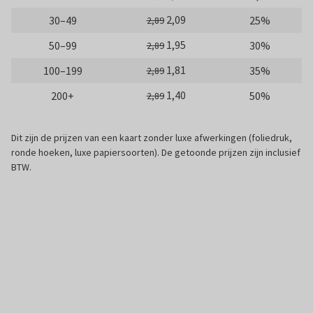
2,09
30–49
25%
2,89
1,95
50–99
30%
2,89
1,81
100–199
35%
2,89
1,40
200+
50%
2,89
Dit zijn de prijzen van een kaart zonder luxe afwerkingen (foliedruk,
ronde hoeken, luxe papiersoorten). De getoonde prijzen zijn inclusief
BTW.