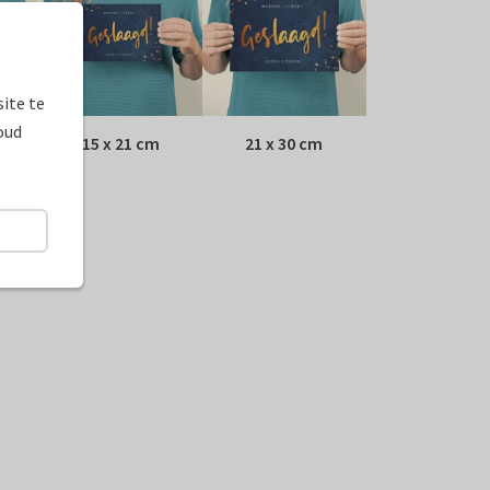
ite te
oud
15 x 21 cm
21 x 30 cm