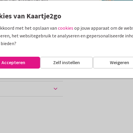
assen
kies van Kaartje2go
akkoord met het opslaan van
cookies
op jouw apparaat om de webs
eren, het websitegebruik te analyseren en gepersonaliseerde inh
10 x 15 cm
 bieden?
ten
Accepteren
Zelf instellen
Weigeren