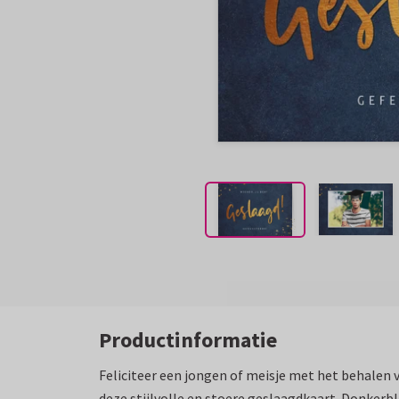
Productinformatie
Feliciteer een jongen of meisje met het behalen 
deze stijlvolle en stoere geslaagdkaart. Donkerb