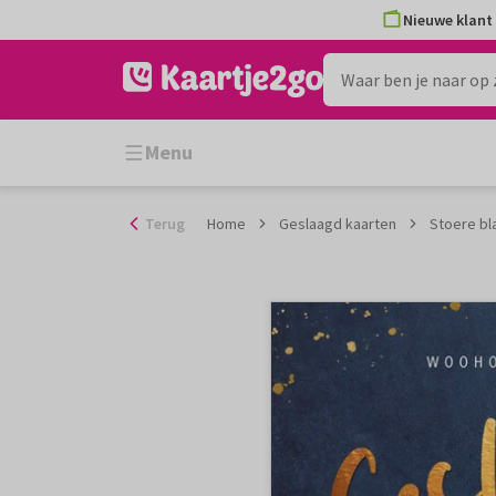
Ga
Nieuwe klant 
naar
de
inhoud
Menu
Terug
Home
Geslaagd kaarten
Stoere bl