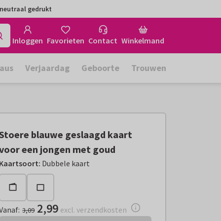
neutraal gedrukt
Inloggen
Favorieten
Contact
Winkelmand
aus
Verjaardag
Geboorte
Trouwen
Stoere blauwe geslaagd kaart
voor een jongen met goud
Vanaf:
€ 2,99
excl. verzendkosten
Kaartsoort
:
Dubbele kaart
2,99
Vanaf
:
excl. verzendkosten
3,09