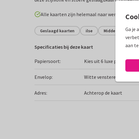
Alle kaarten zijn helemaal naar wens aan te p
Coo
Ga je 
Geslaagd kaarten
ilse
Middelbare school
verbet
aan te
Specificaties bij deze kaart
Papiersoort:
Kies uit 6 luxe papiersoor
Envelop:
Witte vensterenvelop
Adres:
Achterop de kaart