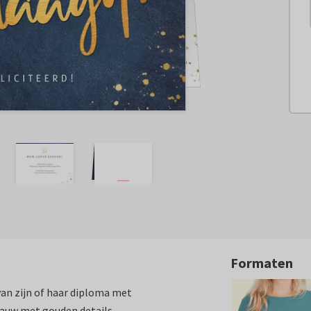
Formaten
van zijn of haar diploma met
lauw met gouden details.