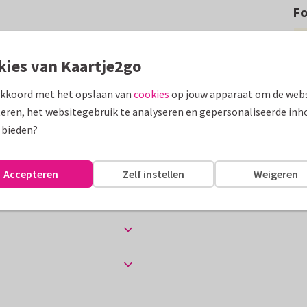
F
 naar een (PhD-) student. Of
e volgende judoband.
kies van Kaartje2go
assen
akkoord met het opslaan van
cookies
op jouw apparaat om de webs
eren, het websitegebruik te analyseren en gepersonaliseerde inh
 school
 bieden?
Accepteren
Zelf instellen
Weigeren
ten