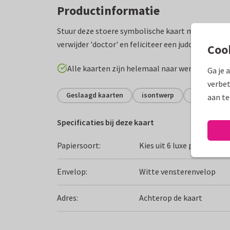
Productinformatie
Stuur deze stoere symbolische kaart met judoka's
verwijder 'doctor' en feliciteer een judoka met d
Coo
Alle kaarten zijn helemaal naar wens aan te p
Ga je 
verbet
Geslaagd kaarten
isontwerp
Middelbare
aan te
Specificaties bij deze kaart
Papiersoort:
Kies uit 6 luxe papiersoor
Envelop:
Witte vensterenvelop
Adres:
Achterop de kaart