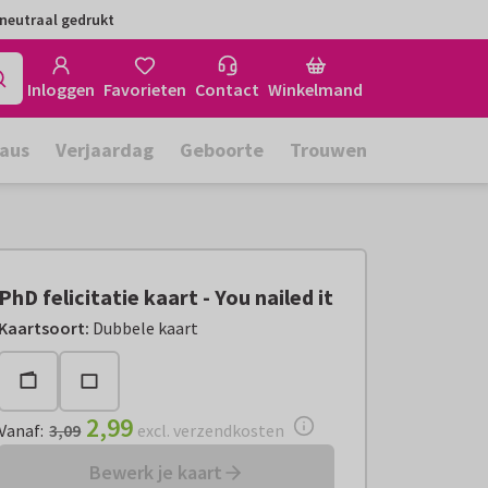
neutraal gedrukt
Inloggen
Favorieten
Contact
Winkelmand
aus
Verjaardag
Geboorte
Trouwen
PhD felicitatie kaart - You nailed it
Vanaf:
€ 2,99
excl. verzendkosten
Kaartsoort
:
Dubbele kaart
2,99
Vanaf
:
3,09
excl. verzendkosten
Bewerk je kaart