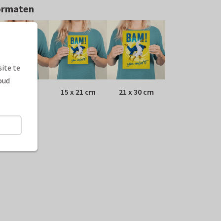
ormaten
ite te
oud
10 x 15 cm
15 x 21 cm
21 x 30 cm