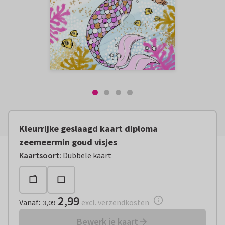
Kleurrijke geslaagd kaart diploma
zeemeermin goud visjes
Vanaf:
€ 2,99
excl. verzendkosten
Kaartsoort
:
Dubbele kaart
2,99
Vanaf
:
excl. verzendkosten
3,09
Bewerk je kaart