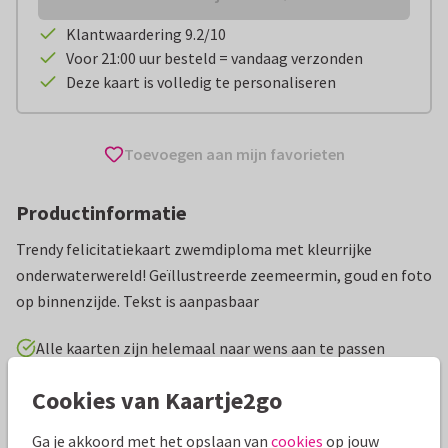
Klantwaardering 9.2/10
Voor 21:00 uur besteld = vandaag verzonden
Deze kaart is volledig te personaliseren
Toevoegen aan mijn favorieten
Productinformatie
Trendy felicitatiekaart zwemdiploma met kleurrijke
onderwaterwereld! Geïllustreerde zeemeermin, goud en foto
op binnenzijde. Tekst is aanpasbaar
Alle kaarten zijn helemaal naar wens aan te passen
Cookies van Kaartje2go
Geslaagd kaarten
Renee geeft vorm
Zwemdiploma
Ga je akkoord met het opslaan van
cookies
op jouw