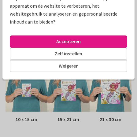
Specificaties bij deze kaart
apparaat om de website te verbeteren, het
websitegebruik te analyseren en gepersonaliseerde
Papiersoort:
Kies uit 6 luxe papiersoorten
inhoud aan te bieden?
Envelop:
Witte vensterenvelop
Accepteren
Adres:
Achterop de kaart
Zelf instellen
Formaten
Weigeren
10 x 15 cm
15 x 21 cm
21 x 30 cm