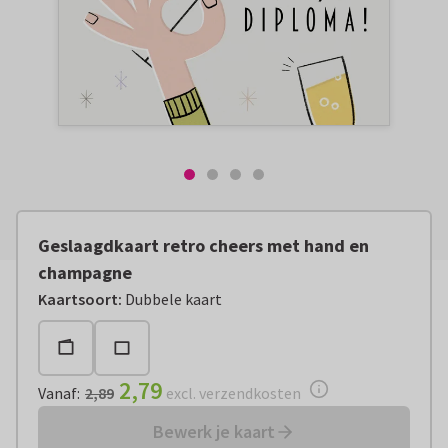
Geslaagdkaart retro cheers met hand en
champagne
Vanaf:
€ 2,79
excl. verzendkosten
Kaartsoort
:
Dubbele kaart
2,79
Vanaf
:
2,89
excl. verzendkosten
Bewerk je kaart