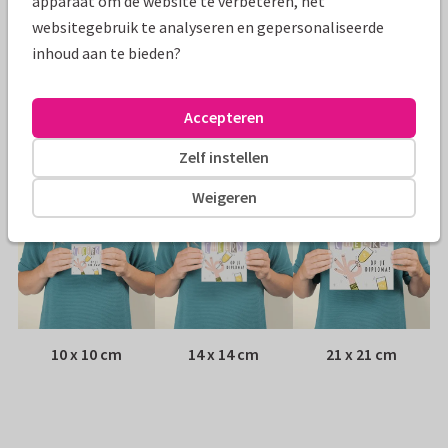
apparaat om de website te verbeteren, het
Papiersoort:
Kies uit 6 luxe papiersoorten
websitegebruik te analyseren en gepersonaliseerde
inhoud aan te bieden?
Envelop:
Witte vensterenvelop
Accepteren
Adres:
Achterop de kaart
Zelf instellen
Formaten
Weigeren
10 x 10 cm
14 x 14 cm
21 x 21 cm