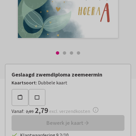
Geslaagd zwemdiploma zeemeermin
Vanaf:
€ 2,79
excl. verzendkosten
Kaartsoort
:
Dubbele kaart
2,79
Vanaf
:
excl. verzendkosten
2,89
Bewerk je kaart
Klantwaardering 9.2/10