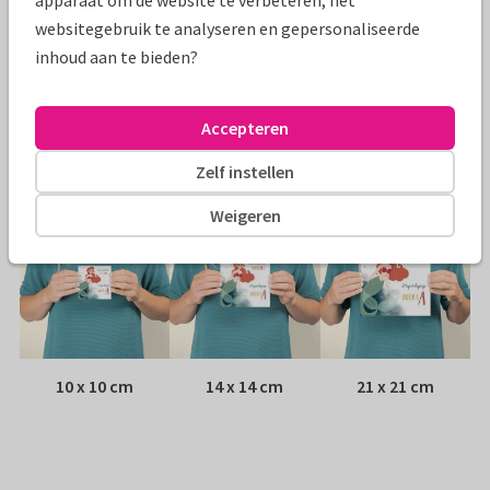
apparaat om de website te verbeteren, het
Papiersoort:
Kies uit 6 luxe papiersoorten
websitegebruik te analyseren en gepersonaliseerde
inhoud aan te bieden?
Envelop:
Witte vensterenvelop
Accepteren
Adres:
Achterop de kaart
Zelf instellen
Formaten
Weigeren
10 x 10 cm
14 x 14 cm
21 x 21 cm