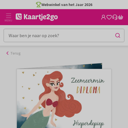
Ga
Webwinkel van het Jaar 2026
naar
de
MENU
inhoud
Terug