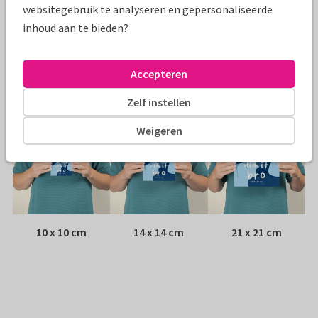
websitegebruik te analyseren en gepersonaliseerde
inhoud aan te bieden?
Envelop:
Witte vensterenvelop
Adres:
Achterop de kaart
Accepteren
Formaten
Zelf instellen
Weigeren
10 x 10 cm
14 x 14 cm
21 x 21 cm