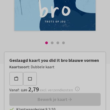
Geslaagd kaart you did it bro blauwe vormen
Vanaf:
€ 2,79
excl. verzendkosten
Kaartsoort
:
Dubbele kaart
2,79
Vanaf
:
excl. verzendkosten
2,89
Bewerk je kaart
Klantwaardering 9.2/10