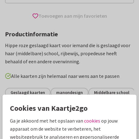
Toevoegen aan mijn favorieten
Productinformatie
Hippe roze geslaagd kaart voor iemand die is geslaagd voor
haar (middelbare) school, rijbewijs, propedeuse heeft
behaald of een andere overwinning.
Alle kaarten zijn helemaal naar wens aan te passen
Geslaagd kaarten
manondesign
Middelbare school
Cookies van Kaartje2go
Specificaties bij deze kaart
Ga je akkoord met het opslaan van
cookies
op jouw
Papiersoort:
Kies uit 6 luxe papiersoorten
apparaat om de website te verbeteren, het
websitegebruik te analyseren en gepersonaliseerde