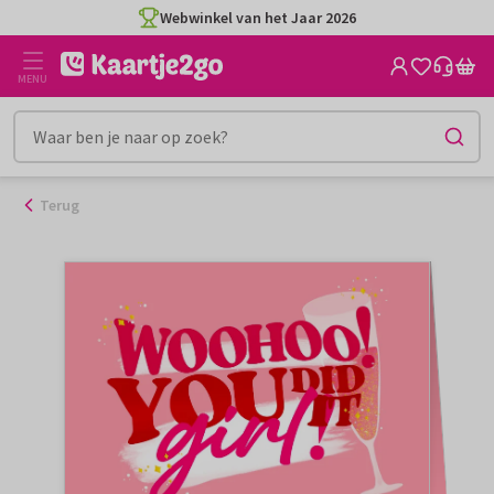
Ga
Webwinkel van het Jaar 2026
naar
de
MENU
inhoud
Terug