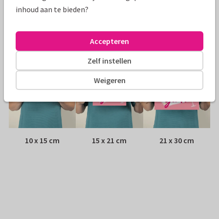
Envelop:
Witte vensterenvelop
inhoud aan te bieden?
Adres:
Achterop de kaart
Accepteren
Formaten
Zelf instellen
Weigeren
10 x 15 cm
15 x 21 cm
21 x 30 cm