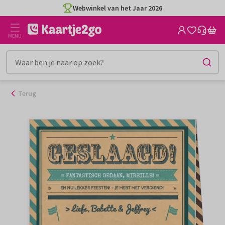
Ga
Webwinkel van het Jaar 2026
naar
de
MENU
inhoud
Terug