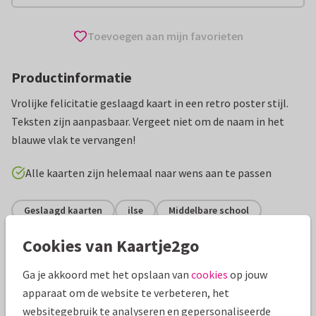
Toevoegen aan mijn favorieten
Productinformatie
Vrolijke felicitatie geslaagd kaart in een retro poster stijl.
Teksten zijn aanpasbaar. Vergeet niet om de naam in het
blauwe vlak te vervangen!
Alle kaarten zijn helemaal naar wens aan te passen
Geslaagd kaarten
ilse
Middelbare school
Cookies van Kaartje2go
Specificaties bij deze kaart
Ga je akkoord met het opslaan van
cookies
op jouw
Papiersoort:
Kies uit 6 luxe papiersoorten
apparaat om de website te verbeteren, het
websitegebruik te analyseren en gepersonaliseerde