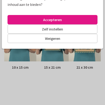
Envelop:
Witte vensterenvelop
inhoud aan te bieden?
Adres:
Achterop de kaart
Accepteren
Formaten
Zelf instellen
Weigeren
10 x 15 cm
15 x 21 cm
21 x 30 cm