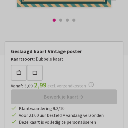
Geslaagd kaart Vintage poster
Vanaf:
€ 2,99
excl. verzendkosten
Kaartsoort
:
Dubbele kaart
2,99
Vanaf
:
3,09
excl. verzendkosten
Bewerk je kaart
Klantwaardering 9.2/10
Voor 21:00 uur besteld = vandaag verzonden
Deze kaart is volledig te personaliseren