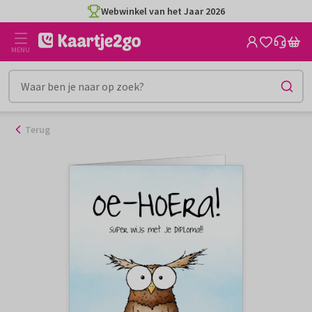
Ga
Webwinkel van het Jaar 2026
naar
de
MENU
inhoud
Terug