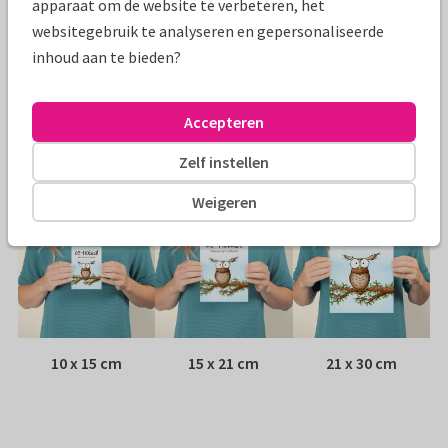
apparaat om de website te verbeteren, het
websitegebruik te analyseren en gepersonaliseerde
Papiersoort:
Kies uit 6 luxe papiersoorten
inhoud aan te bieden?
Envelop:
Witte vensterenvelop
Accepteren
Adres:
Achterop de kaart
Zelf instellen
Formaten
Weigeren
10 x 15 cm
15 x 21 cm
21 x 30 cm