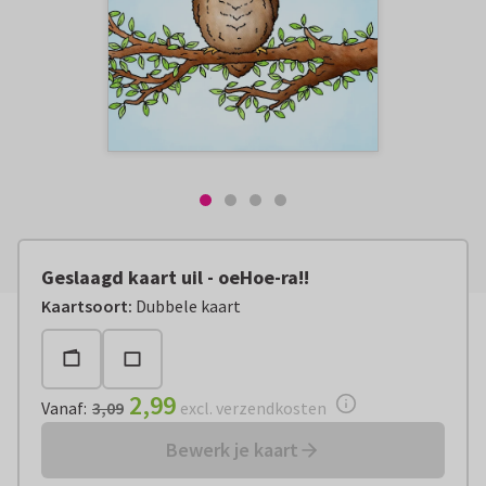
Geslaagd kaart uil - oeHoe-ra!!
Vanaf:
€ 2,99
excl. verzendkosten
Kaartsoort
:
Dubbele kaart
2,99
Vanaf
:
3,09
excl. verzendkosten
Bewerk je kaart