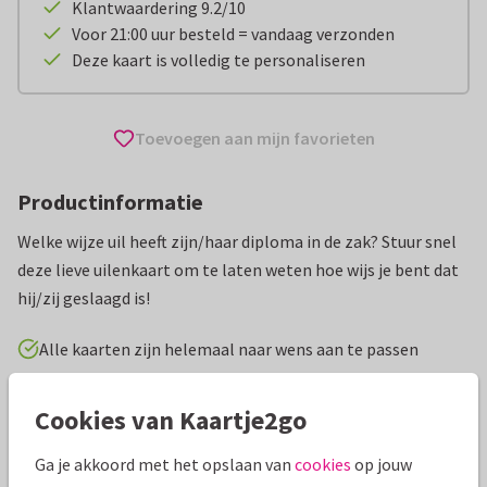
Klantwaardering 9.2/10
Voor 21:00 uur besteld = vandaag verzonden
Deze kaart is volledig te personaliseren
Toevoegen aan mijn favorieten
Productinformatie
Welke wijze uil heeft zijn/haar diploma in de zak? Stuur snel
deze lieve uilenkaart om te laten weten hoe wijs je bent dat
hij/zij geslaagd is!
Alle kaarten zijn helemaal naar wens aan te passen
Geslaagd kaarten
Kaj Ockels
Middelbare school
Cookies van Kaartje2go
Ga je akkoord met het opslaan van
cookies
op jouw
Specificaties bij deze kaart