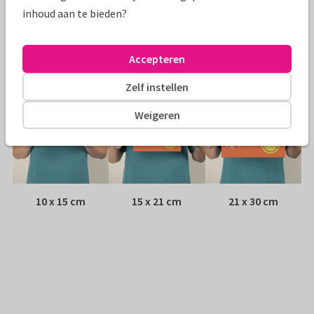
Envelop:
Witte vensterenvelop
inhoud aan te bieden?
Adres:
Achterop de kaart
Accepteren
Formaten
Zelf instellen
Weigeren
10 x 15 cm
15 x 21 cm
21 x 30 cm