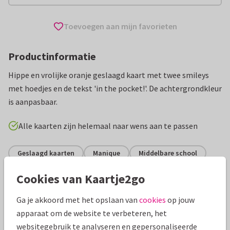
Toevoegen aan mijn favorieten
Productinformatie
Hippe en vrolijke oranje geslaagd kaart met twee smileys
met hoedjes en de tekst 'in the pocket!'. De achtergrondkleur
is aanpasbaar.
Alle kaarten zijn helemaal naar wens aan te passen
Geslaagd kaarten
Manique
Middelbare school
Cookies van Kaartje2go
Specificaties bij deze kaart
Ga je akkoord met het opslaan van
cookies
op jouw
Papiersoort:
Kies uit 6 luxe papiersoorten
apparaat om de website te verbeteren, het
websitegebruik te analyseren en gepersonaliseerde