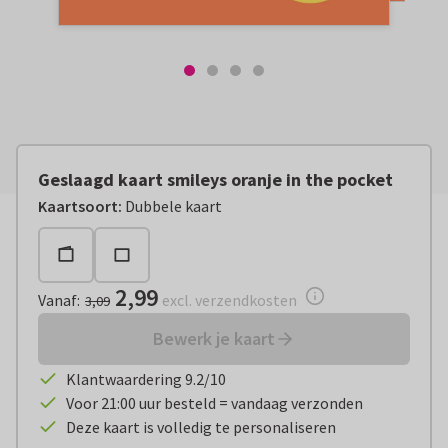
Geslaagd kaart smileys oranje in the pocket
Vanaf:
€ 2,99
excl. verzendkosten
Kaartsoort
:
Dubbele kaart
2,99
Vanaf
:
excl. verzendkosten
3,09
Bewerk je kaart
Klantwaardering 9.2/10
Voor 21:00 uur besteld = vandaag verzonden
Deze kaart is volledig te personaliseren