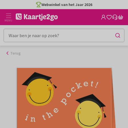
Ga
Webwinkel van het Jaar 2026
naar
de
MENU
inhoud
Terug