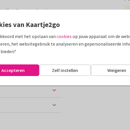
t rijbewijs met muizen in een
persoonlijke boodschap!
kies van Kaartje2go
assen
akkoord met het opslaan van
cookies
op jouw apparaat om de webs
eren, het websitegebruik te analyseren en gepersonaliseerde inh
 bieden?
Accepteren
Zelf instellen
Weigeren
ten