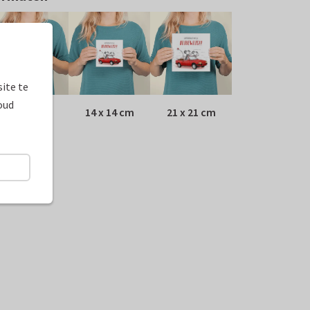
ite te
oud
10 x 10 cm
14 x 14 cm
21 x 21 cm