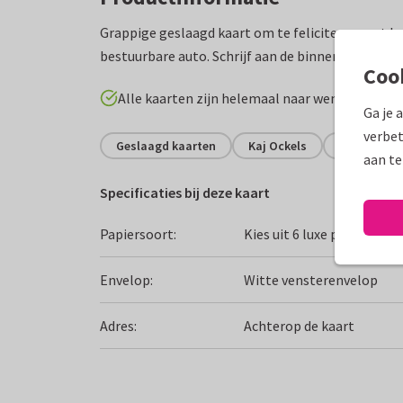
Grappige geslaagd kaart om te feliciteren met he
bestuurbare auto. Schrijf aan de binnenkant een 
Coo
Alle kaarten zijn helemaal naar wens aan te p
Ga je 
verbet
Geslaagd kaarten
Kaj Ockels
Rijbewijs
aan te
Specificaties bij deze kaart
Papiersoort:
Kies uit 6 luxe papiersoor
Envelop:
Witte vensterenvelop
Adres:
Achterop de kaart