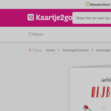
Ga
Nieuwe klant 
naar
de
inhoud
Menu
Terug
Home
Geslaagd kaarten
Geslaagd k