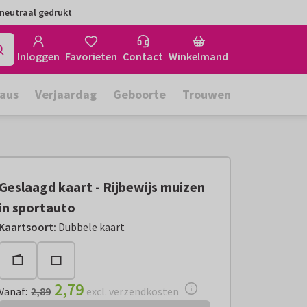
neutraal gedrukt
Inloggen
Favorieten
Contact
Winkelmand
aus
Verjaardag
Geboorte
Trouwen
Geslaagd kaart - Rijbewijs muizen
in sportauto
Vanaf:
€ 2,79
excl. verzendkosten
Kaartsoort
:
Dubbele kaart
2,79
Vanaf
:
2,89
excl. verzendkosten