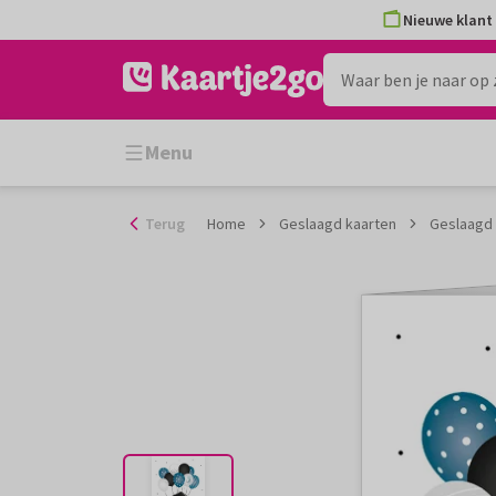
Ga
Nieuwe klant 
naar
de
inhoud
Menu
Terug
Home
Geslaagd kaarten
Geslaagd 