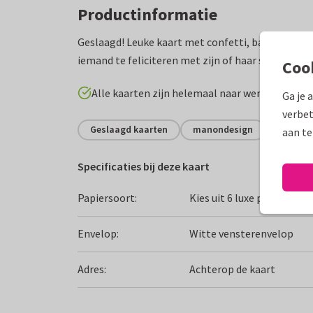
Productinformatie
Geslaagd! Leuke kaart met confetti, ballonnen 
iemand te feliciteren met zijn of haar schooldipl
Coo
Alle kaarten zijn helemaal naar wens aan te p
Ga je 
verbet
Geslaagd kaarten
manondesign
Middelb
aan te
Specificaties bij deze kaart
Papiersoort:
Kies uit 6 luxe papiersoor
Envelop:
Witte vensterenvelop
Adres:
Achterop de kaart