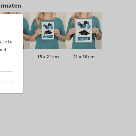
ormaten
ite te
oud
10 x 15 cm
15 x 21 cm
21 x 30 cm