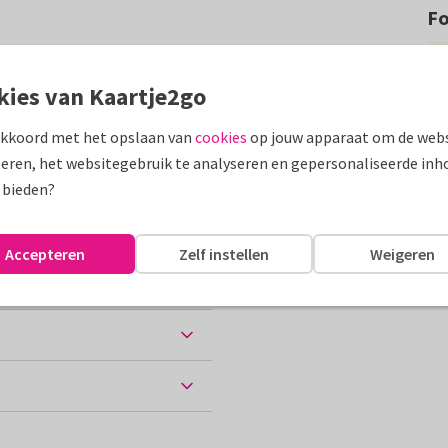
F
en een afstudeerhoed om
oma / afstuderen.
kies van Kaartje2go
assen
akkoord met het opslaan van
cookies
op jouw apparaat om de webs
eren, het websitegebruik te analyseren en gepersonaliseerde inh
are school
 bieden?
Accepteren
Zelf instellen
Weigeren
ten