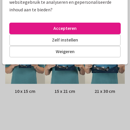
websitegebruik te analyseren en gepersonaliseerde
inhoud aan te bieden?
Envelop:
Witte vensterenvelop
Adres:
Achterop de kaart
Accepteren
Formaten
Zelf instellen
Weigeren
10 x 15 cm
15 x 21 cm
21 x 30 cm