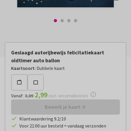
Geslaagd autorijbewijs felicitatiekaart
oldtimer auto ballon
Vanaf:
€ 2,99
excl. verzendkosten
Kaartsoort
:
Dubbele kaart
2,99
Vanaf
:
3,09
excl. verzendkosten
Bewerk je kaart
Klantwaardering 9.2/10
Voor 21:00 uur besteld = vandaag verzonden