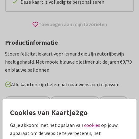
Deze kaart is volledig te personaliseren
Toevoegen aan mijn favorieten
Productinformatie
Stoere felicitatiekaart voor iemand die zijn autorijbewijs
heeft gehaald. Met mooie blauwe oldtimer uit de jaren 60/70
en blauwe ballonnen
Alle kaarten zijn helemaal naar wens aan te passen
Geslaagd kaarten
Paperhugs - by Lidy
Rijbewijs
Cookies van Kaartje2go
Specificaties bij deze kaart
Ga je akkoord met het opslaan van
cookies
op jouw
apparaat om de website te verbeteren, het
Papiersoort:
Kies uit 6 luxe papiersoorten