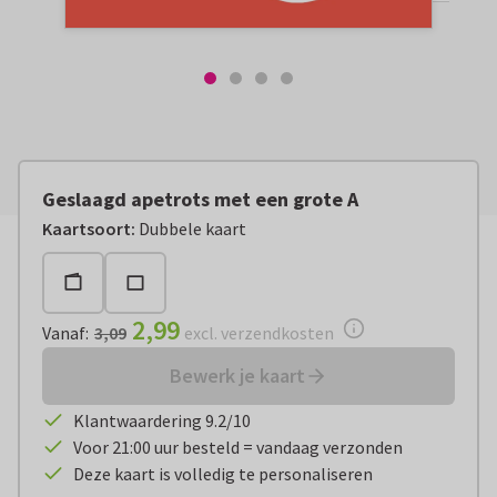
Geslaagd apetrots met een grote A
Vanaf:
€ 2,99
excl. verzendkosten
Kaartsoort
:
Dubbele kaart
2,99
Vanaf
:
3,09
excl. verzendkosten
Bewerk je kaart
Klantwaardering 9.2/10
Voor 21:00 uur besteld = vandaag verzonden
Deze kaart is volledig te personaliseren