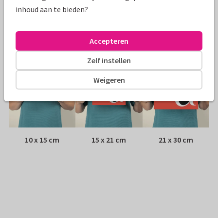
Envelop:
Witte vensterenvelop
inhoud aan te bieden?
Adres:
Achterop de kaart
Accepteren
Formaten
Zelf instellen
Weigeren
10 x 15 cm
15 x 21 cm
21 x 30 cm