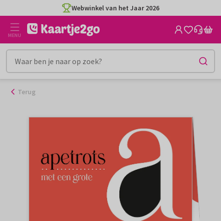
Ga
Webwinkel van het Jaar 2026
naar
de
MENU
inhoud
Terug