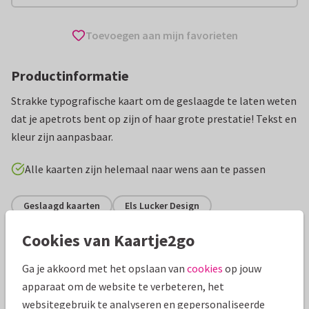
Toevoegen aan mijn favorieten
Productinformatie
Strakke typografische kaart om de geslaagde te laten weten
dat je apetrots bent op zijn of haar grote prestatie! Tekst en
kleur zijn aanpasbaar.
Alle kaarten zijn helemaal naar wens aan te passen
Geslaagd kaarten
Els Lucker Design
Cookies van Kaartje2go
Specificaties bij deze kaart
Ga je akkoord met het opslaan van
cookies
op jouw
Papiersoort:
Kies uit 6 luxe papiersoorten
apparaat om de website te verbeteren, het
websitegebruik te analyseren en gepersonaliseerde