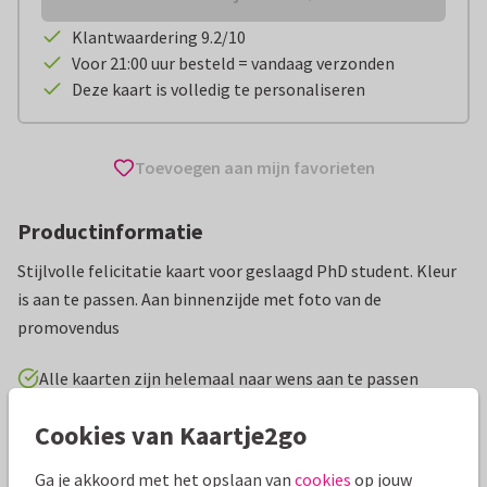
Klantwaardering 9.2/10
Voor 21:00 uur besteld = vandaag verzonden
Deze kaart is volledig te personaliseren
Toevoegen aan mijn favorieten
Productinformatie
Stijlvolle felicitatie kaart voor geslaagd PhD student. Kleur
is aan te passen. Aan binnenzijde met foto van de
promovendus
Alle kaarten zijn helemaal naar wens aan te passen
Cookies van Kaartje2go
Geslaagd kaarten
isontwerp
Middelbare school
Ga je akkoord met het opslaan van
cookies
op jouw