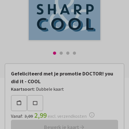
Gefeliciteerd met je promotie DOCTOR! you
did it - COOL
Vanaf:
€ 2,99
excl. verzendkosten
Kaartsoort
:
Dubbele kaart
2,99
Vanaf
:
3,09
excl. verzendkosten
Bewerk je kaart