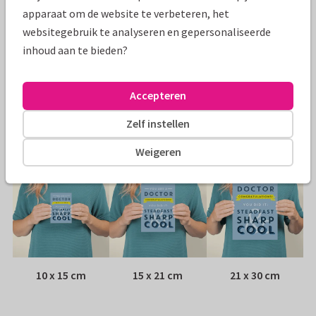
Specificaties bij deze kaart
apparaat om de website te verbeteren, het
websitegebruik te analyseren en gepersonaliseerde
Papiersoort:
Kies uit 6 luxe papiersoorten
inhoud aan te bieden?
Envelop:
Witte vensterenvelop
Accepteren
Adres:
Achterop de kaart
Zelf instellen
Formaten
Weigeren
10 x 15 cm
15 x 21 cm
21 x 30 cm