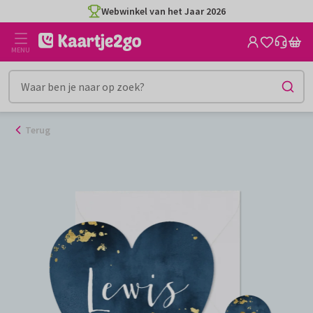
Ga
Webwinkel van het Jaar 2026
naar
de
MENU
inhoud
Terug