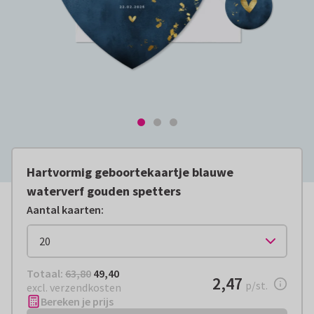
Hartvormig geboortekaartje blauwe
waterverf gouden spetters
Aantal kaarten
:
Totaal:
€ 49,40
Totaal:
63,80
49,40
€ 2,47
2,47
per stuk
p/st.
excl. verzendkosten
Bereken je prijs