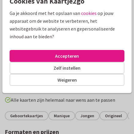
Cookies van Kaartje2go
Ga je akkoord met het opslaan van
cookies
op jouw
apparaat om de website te verbeteren, het
websitegebruik te analyseren en gepersonaliseerde
inhoud aan te bieden?
Accepteren
Productinformatie
Zelf instellen
Stijlvol geboortekaartje in hartvorm voor een jongen met
Weigeren
gouden spetters en donkergroene waterverf.
Alle kaarten zijn helemaal naar wens aan te passen
Geboortekaartjes
Manique
Jongen
Origineel
Formaten en prijzen