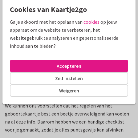
belangrijkste is dat jullie je er goed bij voelen om het nieuws
Cookies van Kaartje2go
te delen.
Ga je akkoord met het opslaan van
cookies
op jouw
apparaat om de website te verbeteren, het
Benieuwd wanneer je de geboortekaartjes op de
websitegebruik te analyseren en gepersonaliseerde
deurmat mag verwachten? Geboortekaartjes met folie
inhoud aan te bieden?
hebben een levertijd van 2 à 3 dagen. Bestel je kaartjes
zonder folie, dan verzenden we ze op werkdagen voor
21:00 uur dezelfde dag nog.
Accepteren
Zelf instellen
Checklist: Wat je wanneer moet regelen voor
Weigeren
de geboortekaartjes
We kunnen ons voorstellen dat het regelen van het
geboortekaartje best een beetje overweldigend kan voelen
na al deze info. Daarom hebben we een handige checklist
voor je gemaakt, zodat je alles puntsgewijs kan afvinken.