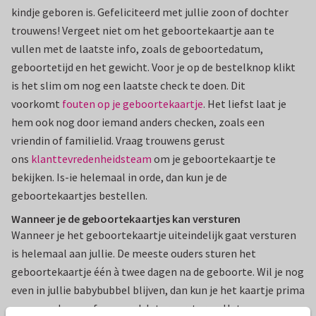
kindje geboren is. Gefeliciteerd met jullie zoon of dochter
trouwens! Vergeet niet om het geboortekaartje aan te
vullen met de laatste info, zoals de geboortedatum,
geboortetijd en het gewicht. Voor je op de bestelknop klikt
is het slim om nog een laatste check te doen. Dit
voorkomt
fouten op je geboortekaartje
. Het liefst laat je
hem ook nog door iemand anders checken, zoals een
vriendin of familielid. Vraag trouwens gerust
ons
klanttevredenheidsteam
om je geboortekaartje te
bekijken. Is-ie helemaal in orde, dan kun je de
geboortekaartjes bestellen.
Wanneer je de geboortekaartjes kan versturen
Wanneer je het geboortekaartje uiteindelijk gaat versturen
is helemaal aan jullie. De meeste ouders sturen het
geboortekaartje één à twee dagen na de geboorte. Wil je nog
even in jullie babybubbel blijven, dan kun je het kaartje prima
een paar dagen of een week later versturen. Het