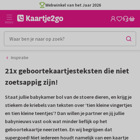
Ga
Ga
Webwinkel van het Jaar 2026
naar
naar
de
het
MENU
inhoud
filter
Inspiratie
21x geboortekaartjesteksten die niet
zoetsappig zijn!
Staat jullie babykamer bol van de stoere dieren, en krijg je
stiekem de kriebels van teksten over ‘tien kleine vingertjes
en tien kleine teentjes’? Dan willen je partner en jij jullie
babynieuws vast ook wat minder lieflijk op het
geboortekaartje neerzetten. En wij begrijpen dat
supergoed! Niet iedereen houdt namelijk van een kaartje