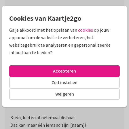
Kopiëren
Cookies van Kaartje2go
Ga je akkoord met het opslaan van
cookies
op jouw
Hoera, onze kinderbijslag is verhoogd!
apparaat om de website te verbeteren, het
websitegebruik te analyseren en gepersonaliseerde
Kopiëren
inhoud aan te bieden?
Accepteren
Wat nou te vroeg geboren, ik was gewoon heel
benieuwd naar de wereld!
Zelf instellen
Kopiëren
Weigeren
Klein, luid en al helemaal de baas.
Dat kan maar één iemand zijn: [naam]!