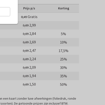
Prijs p/s
Korting
Gratis
0,49
2,99
3,09
2,84
5%
3,09
2,69
10%
3,09
2,47
17,5%
3,09
2,24
25%
3,09
2,09
30%
3,09
1,94
35%
3,09
1,50
50%
3,09
 van een kaart zonder luxe afwerkingen (foliedruk, ronde
soorten). De getoonde prijzen zijn inclusief BTW.