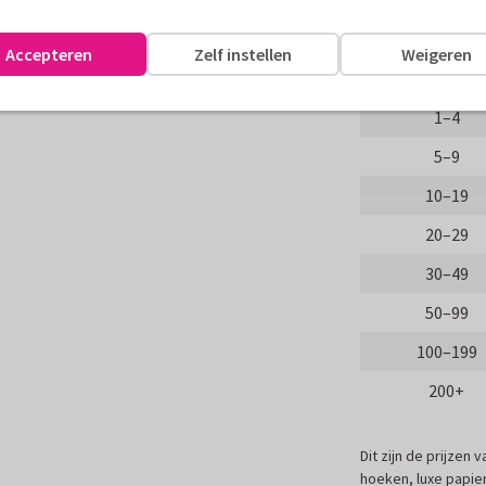
Aantal
Accepteren
Zelf instellen
Weigeren
assen
Proefdruk
1–4
5–9
10–19
20–29
30–49
50–99
100–199
200+
Dit zijn de prijzen
hoeken, luxe papier