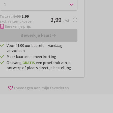
Totaal:
€ 2,99
Totaal:
3,09
2,99
€ 2,99
2,99
per stuk
p/st.
excl. verzendkosten
Bereken je prijs
Bewerk je kaart
Voor 21:00 uur besteld = vandaag
verzonden
Meer kaarten = meer korting
Ontvang
GRATIS
een proefdruk van je
ontwerp of plaats direct je bestelling
Toevoegen aan mijn favorieten