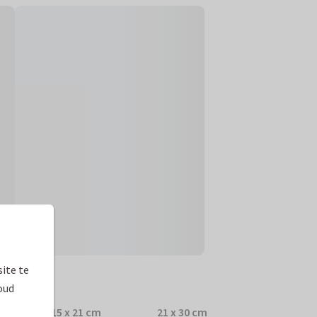
ite te
prijzen
oud
15 x 21 cm
21 x 30 cm