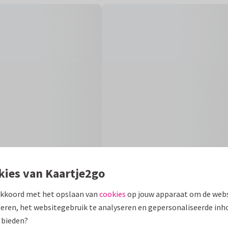
kies van Kaartje2go
akkoord met het opslaan van
cookies
op jouw apparaat om de webs
Formaten en 
eren, het websitegebruik te analyseren en gepersonaliseerde inh
 bieden?
r een collage met 10 eigen
10 x 15 cm