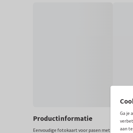
Coo
Ga je 
Productinformatie
verbet
aan te
Eenvoudige fotokaart voor pasen met ruimte voo