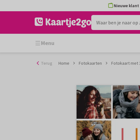
Ga
Nieuwe klant 
naar
de
inhoud
Menu
Terug
Home
Fotokaarten
Fotokaart met 1