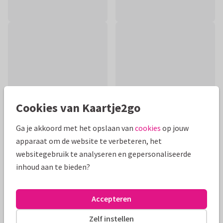
Cookies van Kaartje2go
Ga je akkoord met het opslaan van
cookies
op jouw
apparaat om de website te verbeteren, het
websitegebruik te analyseren en gepersonaliseerde
Productinformatie
inhoud aan te bieden?
Voor de natuurliefhebber, is deze stijlvolle kaart met
kleurrijke tulpen en een narcis!
Accepteren
Alle kaarten zijn helemaal naar wens aan te passen
Zelf instellen