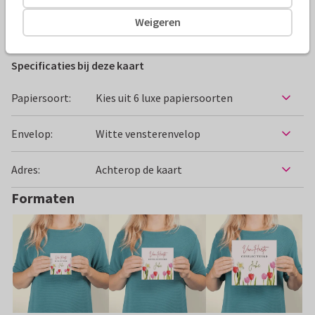
Weigeren
Felicitatiekaarten
Renee geeft vorm
Specificaties bij deze kaart
Papiersoort:
Kies uit 6 luxe papiersoorten
Envelop:
Witte vensterenvelop
Adres:
Achterop de kaart
Formaten