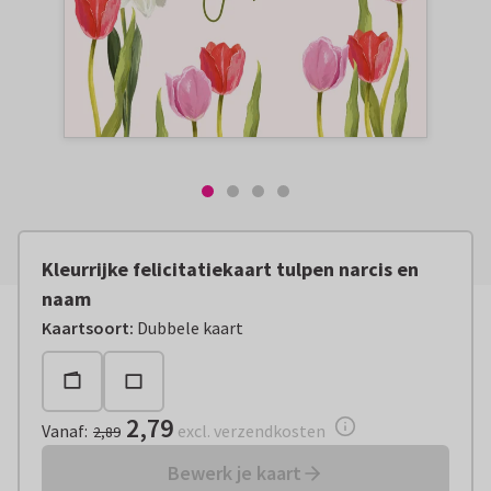
Kleurrijke felicitatiekaart tulpen narcis en
naam
Vanaf:
€ 2,79
excl. verzendkosten
Kaartsoort
:
Dubbele kaart
2,79
Vanaf
:
excl. verzendkosten
2,89
Bewerk je kaart